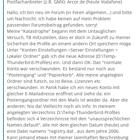
Postfachanbieter (z.B. GMX): Arcor.de (heute Vodafone)
Hallo, ich bin neu im Forum (in Foren allgemein...) und bitte
um Nachsicht. Ich habe keinen auf mein Problem
passenden Forumsbeitrag gefunden, sorry!
Meine "Katastrophe" begann mit dem Untauglichen
Versuch, TB mitzuteilen, dass er doch in Zukunft zu meiner
Sicherheit die Profile an einem andern Ort speichern möge.
Unter "Konten Einstellungen >Server Einstellungen >
Lokaler Ordner" gab ich die neue Adresse (D:\Temp-
Thunderbird-Profiles) ein. Und dann OK. Das "normale
Konto war verschwunden. Es bestand nur noch aus
"Posteingang" und "Papierkorb". Alle meine angelegten
Ordner sind futsch, so ist Reise, Lizenzen etc
verschwunden. In Panik habe ich ein neues Konto mit
gleicher E-Mailadresse eröffnet und siehe da: ein
Posteingangsordner mit den Mails ist wieder da. Aber die
anderen: Nix da! Vielleicht noch als Info: In meinem
angelegten Verzeichnis D:\Temp-Thunderbird-Profiles
befinden sich 4 Verzeichnisse mit den "unaussprechlichen
Namen.default", alle mit dem gleichen Datum (heute) und
eine Datei namens "registry.dat , aus dem Jahre 2006.
Kann jemand etwas mit meiner laienhaften Beschreibung