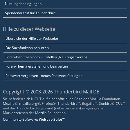
Nutzungsbedingungen
Spendenaufruf für Thunderbird
Hilfe zu dieser Webseite
Übersicht der Hilfe zur Webseite
Die Suchfunktion benutzen
Foren-Benutzerkonto - Erstellen (Neu registrieren)
Foren-Thema erstellen und bearbeiten
Passwort vergessen - neues Passwort festlegen
Copyright © 2003-2026 Thunderbird Mail DE
Sie befinden sich NICHT auf einer offiziellen Seite der Mozilla Foundation.
Mozilla®, mozilla.org®, Firefox®, Thunderbird™, Bugzilla™, Sunbird®, XUL™
und das Thunderbird-Logo sind (neben anderen) eingetragene
Markenzeichen der Mozilla Foundation.
Community-Software:
WoltLab Suite™