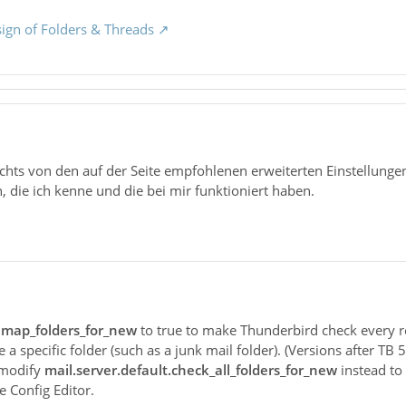
sign of Folders & Threads
ichts von den auf der Seite empfohlenen erweiterten Einstellung
n, die ich kenne und die bei mir funktioniert haben.
_imap_folders_for_new
to true to make Thunderbird check every r
 a specific folder (such as a junk mail folder). (Versions after TB
 modify
mail.server.default.check_all_folders_for_new
instead to
e Config Editor.