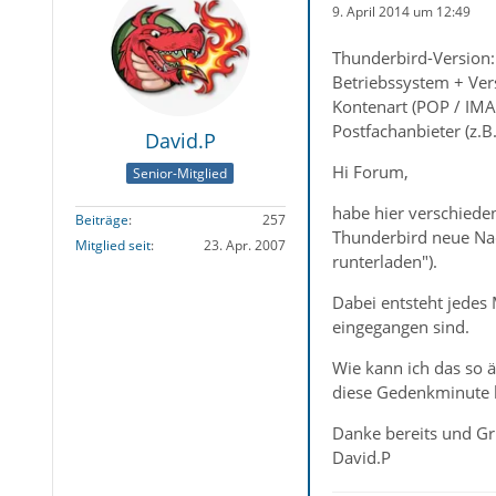
9. April 2014 um 12:49
Thunderbird-Version:
Betriebssystem + Ver
Kontenart (POP / IMA
Postfachanbieter (z.
David.P
Hi Forum,
Senior-Mitglied
habe hier verschiede
Beiträge
257
Thunderbird neue Nac
Mitglied seit
23. Apr. 2007
runterladen").
Dabei entsteht jedes
eingegangen sind.
Wie kann ich das so ä
diese Gedenkminute b
Danke bereits und G
David.P