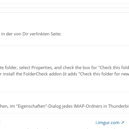
in der von Dir verlinkten Seite:
te folder, select Properties, and check the box for "Check this fol
r install the FolderCheck addon (it adds "Check this folder for n
tchen, im "Eigenschaften"-Dialog jedes IMAP-Ordners in Thunderbi
t
i.imgur.com