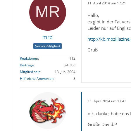
11. April 2014 um 17:21
Hallo,
es gibt in der Tat ver
Leider nur auf Englis
mrb
http://kb.mozillazi
Senior-Mitglied
Gruß
Reaktionen
112
Beiträge
24.306
Mitglied seit
13. Jun. 2004
Hilfreiche Antworten
8
11. April 2014 um 17:43
o.k. danke, habe das
Grüße David.P