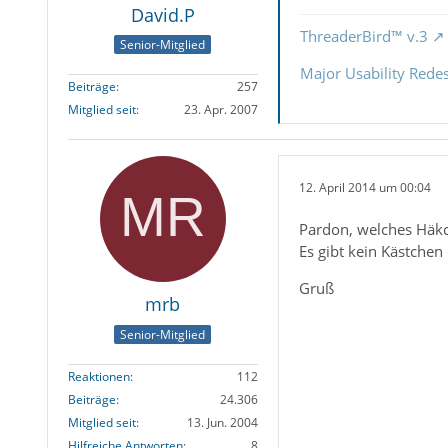
David.P
ThreaderBird™ v.3
Senior-Mitglied
Major Usability Rede
Beiträge
257
Mitglied seit
23. Apr. 2007
12. April 2014 um 00:04
Pardon, welches Häk
Es gibt kein Kästchen 
Gruß
mrb
Senior-Mitglied
Reaktionen
112
Beiträge
24.306
Mitglied seit
13. Jun. 2004
Hilfreiche Antworten
8