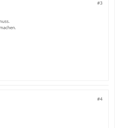
#3
 muss.
 machen.
#4