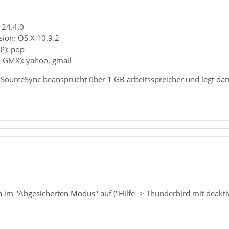
 24.4.0
sion: OS X 10.9.2
P): pop
. GMX): yahoo, gmail
ourceSync beansprucht über 1 GB arbeitsspreicher und legt dami
h im "Abgesicherten Modus" auf ("Hilfe -> Thunderbird mit deakti