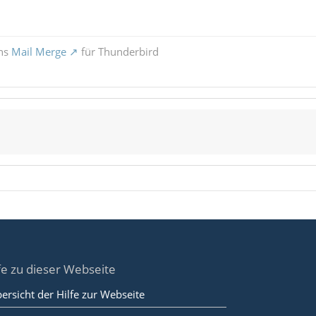
ons
Mail Merge
für Thunderbird
fe zu dieser Webseite
ersicht der Hilfe zur Webseite