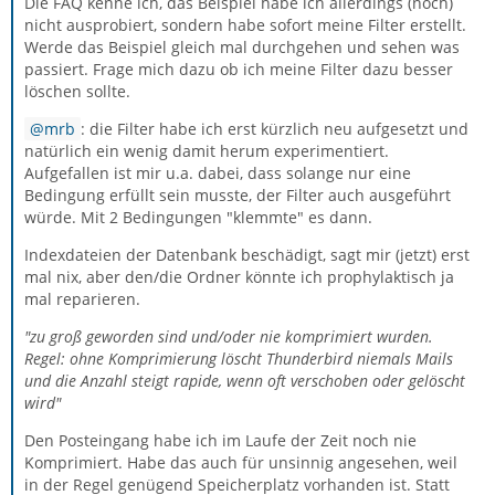
Die FAQ kenne ich, das Beispiel habe ich allerdings (noch)
nicht ausprobiert, sondern habe sofort meine Filter erstellt.
Werde das Beispiel gleich mal durchgehen und sehen was
passiert. Frage mich dazu ob ich meine Filter dazu besser
löschen sollte.
mrb
: die Filter habe ich erst kürzlich neu aufgesetzt und
natürlich ein wenig damit herum experimentiert.
Aufgefallen ist mir u.a. dabei, dass solange nur eine
Bedingung erfüllt sein musste, der Filter auch ausgeführt
würde. Mit 2 Bedingungen "klemmte" es dann.
Indexdateien der Datenbank beschädigt, sagt mir (jetzt) erst
mal nix, aber den/die Ordner könnte ich prophylaktisch ja
mal reparieren.
"zu groß geworden sind und/oder nie komprimiert wurden.
Regel: ohne Komprimierung löscht Thunderbird niemals Mails
und die Anzahl steigt rapide, wenn oft verschoben oder gelöscht
wird"
Den Posteingang habe ich im Laufe der Zeit noch nie
Komprimiert. Habe das auch für unsinnig angesehen, weil
in der Regel genügend Speicherplatz vorhanden ist. Statt