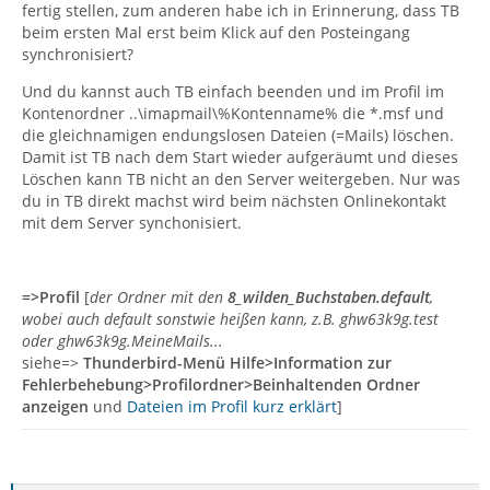
fertig stellen, zum anderen habe ich in Erinnerung, dass TB
beim ersten Mal erst beim Klick auf den Posteingang
synchronisiert?
Und du kannst auch TB einfach beenden und im Profil im
Kontenordner ..\imapmail\%Kontenname% die *.msf und
die gleichnamigen endungslosen Dateien (=Mails) löschen.
Damit ist TB nach dem Start wieder aufgeräumt und dieses
Löschen kann TB nicht an den Server weitergeben. Nur was
du in TB direkt machst wird beim nächsten Onlinekontakt
mit dem Server synchonisiert.
=>Profil
[
der Ordner mit den
8_wilden_Buchstaben.default
,
wobei auch default sonstwie heißen kann, z.B. ghw63k9g.test
oder ghw63k9g.MeineMails...
siehe=>
Thunderbird-Menü Hilfe>Information zur
Fehlerbehebung>Profilordner>Beinhaltenden Ordner
anzeigen
und
Dateien im Profil kurz erklärt
]