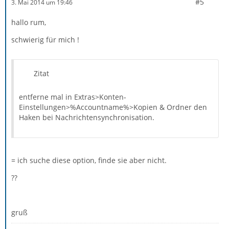
#5
3. Mai 2014 um 19:46
hallo rum,
schwierig für mich !
Zitat
entferne mal in Extras>Konten-
Einstellungen>%Accountname%>Kopien & Ordner den
Haken bei Nachrichtensynchronisation.
= ich suche diese option, finde sie aber nicht.
??
gruß