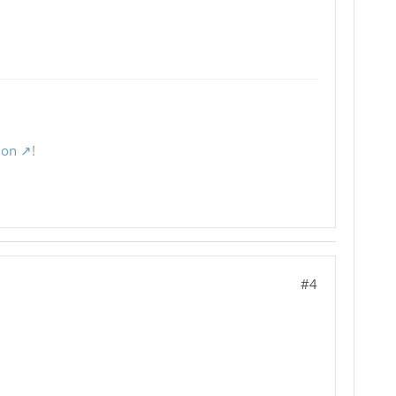
ion
!
#4