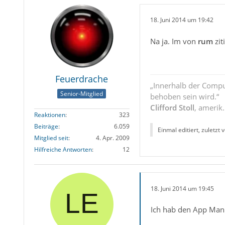
18. Juni 2014 um 19:42
Na ja. Im von
rum
zit
Feuerdrache
„Innerhalb der Compu
Senior-Mitglied
behoben sein wird.“
Clifford Stoll
, amerik
Reaktionen
323
Beiträge
6.059
Einmal editiert, zuletzt 
Mitglied seit
4. Apr. 2009
Hilfreiche Antworten
12
18. Juni 2014 um 19:45
Ich hab den App Manua