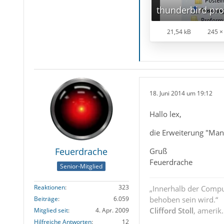
thunderbird pr
21,54 kB
245 ×
18. Juni 2014 um 19:12
Hallo lex,
die Erweiterung "Manu
Feuerdrache
Gruß
Feuerdrache
Senior-Mitglied
Reaktionen
323
„Innerhalb der Compu
behoben sein wird.“
Beiträge
6.059
Clifford Stoll
, amerik
Mitglied seit
4. Apr. 2009
Hilfreiche Antworten
12