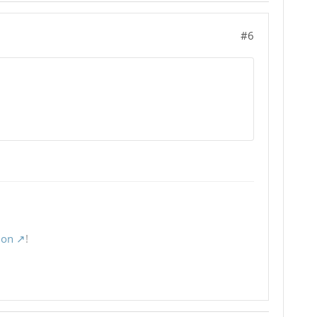
#6
ion
!