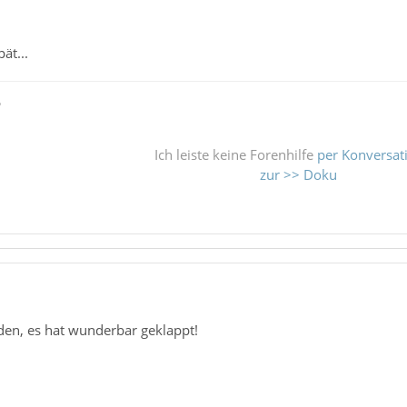
ät...
ß
Ich leiste keine Forenhilfe
per Konversat
zur >> Doku
den, es hat wunderbar geklappt!