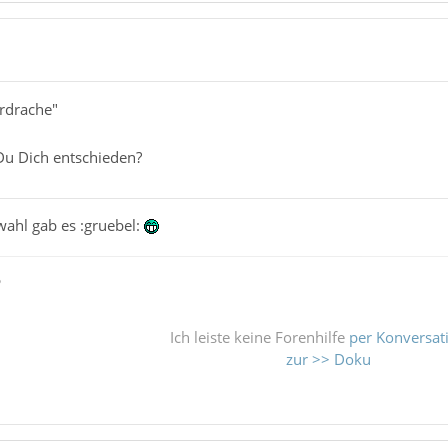
erdrache"
Du Dich entschieden?
wahl gab es :gruebel:
ß
Ich leiste keine Forenhilfe
per Konversat
zur >> Doku