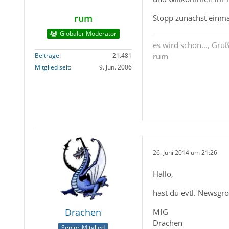
rum
Stopp zunächst einmal
Globaler Moderator
es wird schon..., Gru
Beiträge
21.481
rum
Mitglied seit
9. Jun. 2006
26. Juni 2014 um 21:26
Hallo,
hast du evtl. Newsgr
Drachen
MfG
Drachen
Senior-Mitglied