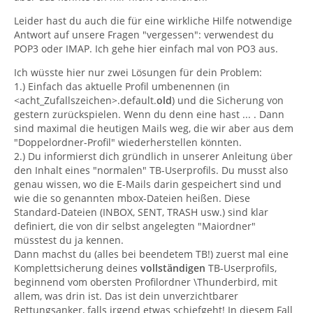
Leider hast du auch die für eine wirkliche Hilfe notwendige
Antwort auf unsere Fragen "vergessen": verwendest du
POP3 oder IMAP. Ich gehe hier einfach mal von PO3 aus.
Ich wüsste hier nur zwei Lösungen für dein Problem:
1.) Einfach das aktuelle Profil umbenennen (in
<acht_Zufallszeichen>.default.
old
) und die Sicherung von
gestern zurückspielen. Wenn du denn eine hast ... . Dann
sind maximal die heutigen Mails weg, die wir aber aus dem
"Doppelordner-Profil" wiederherstellen könnten.
2.) Du informierst dich gründlich in unserer Anleitung über
den Inhalt eines "normalen" TB-Userprofils. Du musst also
genau wissen, wo die E-Mails darin gespeichert sind und
wie die so genannten mbox-Dateien heißen. Diese
Standard-Dateien (INBOX, SENT, TRASH usw.) sind klar
definiert, die von dir selbst angelegten "Maiordner"
müsstest du ja kennen.
Dann machst du (alles bei beendetem TB!) zuerst mal eine
Komplettsicherung deines
vollständigen
TB-Userprofils,
beginnend vom obersten Profilordner \Thunderbird, mit
allem, was drin ist. Das ist dein unverzichtbarer
Rettungsanker, falls irgend etwas schiefgeht! In diesem Fall