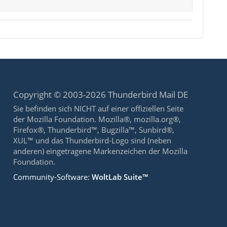
Copyright © 2003-2026 Thunderbird Mail DE
Sie befinden sich NICHT auf einer offiziellen Seite
der Mozilla Foundation. Mozilla®, mozilla.org®,
Firefox®, Thunderbird™, Bugzilla™, Sunbird®,
XUL™ und das Thunderbird-Logo sind (neben
anderen) eingetragene Markenzeichen der Mozilla
Foundation.
Community-Software:
WoltLab Suite™