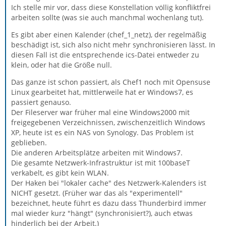
Ich stelle mir vor, dass diese Konstellation völlig konfliktfrei
arbeiten sollte (was sie auch manchmal wochenlang tut).
Es gibt aber einen Kalender (chef_1_netz), der regelmäßig
beschädigt ist, sich also nicht mehr synchronisieren lässt. In
diesen Fall ist die entsprechende ics-Datei entweder zu
klein, oder hat die Größe null.
Das ganze ist schon passiert, als Chef1 noch mit Opensuse
Linux gearbeitet hat, mittlerweile hat er Windows7, es
passiert genauso.
Der Fileserver war früher mal eine Windows2000 mit
freigegebenen Verzeichnissen, zwischenzeitlich Windows
XP, heute ist es ein NAS von Synology. Das Problem ist
geblieben.
Die anderen Arbeitsplätze arbeiten mit Windows7.
Die gesamte Netzwerk-Infrastruktur ist mit 100baseT
verkabelt, es gibt kein WLAN.
Der Haken bei "lokaler cache" des Netzwerk-Kalenders ist
NICHT gesetzt. (Früher war das als "experimentell"
bezeichnet, heute führt es dazu dass Thunderbird immer
mal wieder kurz "hängt" (synchronisiert?), auch etwas
hinderlich bei der Arbeit.)