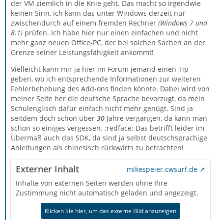
der VM ziemlich in die Knie geht. Das macht so irgendwie
keinen Sinn, ich kann das unter Windows derzeit nur
zwischendurch auf einem fremden Rechner
(Windows 7 und
8.1)
prüfen. Ich habe hier nur einen einfachen und nicht
mehr ganz neuen Office-PC, der bei solchen Sachen an der
Grenze seiner Leistungsfähigkeit ankommt!
Vielleicht kann mir ja hier im Forum jemand einen Tip
geben, wo ich entsprechende Informationen zur weiteren
Fehlerbehebung des Add-ons finden könnte. Dabei wird von
meiner Seite her die deutsche Sprache bevorzugt, da mein
Schulenglisch dafür einfach nicht mehr genügt. Sind ja
seitdem doch schon über
30
Jahre vergangen, da kann man
schon so einiges vergessen. :redface: Das betrifft leider im
Übermaß auch das SDK, da sind ja selbst deutschsprachige
Anleitungen als chinesisch rückwärts zu betrachten!
Externer Inhalt
mikespeier.cwsurf.de
Inhalte von externen Seiten werden ohne Ihre
Zustimmung nicht automatisch geladen und angezeigt.
Klicken Sie hier, um das externe Bild anzuzeigen