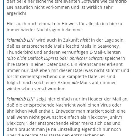
darf bei einer sicherheitsrelevanten Software wie clamdrib
LIN natürlich nicht vorkommen und ist wirklich sehr
ärgerlich!
Hier auch noch einmal ein Hinweis für alle, da ich hierzu
immer wieder Nachfragen bekomme:
"clamdrib LIN"
wird auch in Zukunft
nicht
in der Lage sein,
daß es entsprechende Mails löscht! Mails in SeaMoney,
Thunderbird und anderen vernünftigen E-Mail-Clienten
(also nicht Outlook Express oder ähnlicher Schrott)
speichern
ihre Daten in einer Datenbank. Ein Virenscanner erkennt
immer nur, daß eben mit dieser Datei was nicht stimmt und
löscht dementsprechend die komplette Datei, es sind
folglich nach solch einer Aktion
alle
Mails auf nimmer
wiedersehen verschwunden!
"clamdrib LIN"
zeigt hier einfach nur im Header der Mail an,
daß die entsprechende Nachricht wohl einen Virus oder
ähnlichen Müll enthält. Entweder man markiert solch eine
Mail wenn nicht gewünscht einfach als "[lexicon='Junk','']
[/lexicon]", der entsprechende Filter merkt sich das und
dann braucht man je na Einstellung eigentlich nur noch
über die rechte Maustaste den entsprechenden