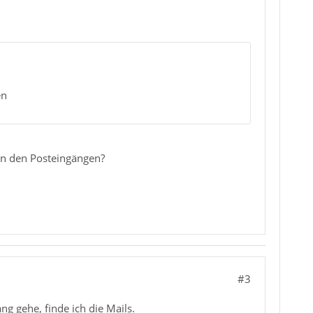
en
 in den Posteingängen?
#3
g gehe, finde ich die Mails.