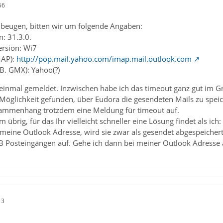
56
beugen, bitten wir um folgende Angaben:
: 31.3.0.
ersion: Wi7
MAP):
http://pop.mail.yahoo.com/imap.mail.outlook.com
.B. GMX): Yahoo(?)
einmal gemeldet. Inzwischen habe ich das timeout ganz gut im Gri
 Möglichkeit gefunden, über Eudora die gesendeten Mails zu spei
ammenhang trotzdem eine Meldung für timeout auf.
 übrig, für das Ihr vielleicht schneller eine Lösung findet als ic
meine Outlook Adresse, wird sie zwar als gesendet abgespeichert, 
B Posteingängen auf. Gehe ich dann bei meiner Outlook Adresse 
13