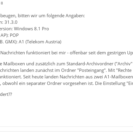
18
beugen, bitten wir um folgende Angaben:
: 31.3.0
ersion: Windows 8.1 Pro
MAP): POP
.B. GMX): A1 (Telekom Austria)
Nachrichten funktioniert bei mir - offenbar seit dem gestrigen Upd
 Mailboxen und zusätzlich zum Standard-Archivordner ("Archiv" 
hrichten landen zunächst im Ordner "Posteingang". Mit "Rechte Ma
nktioniert. Seit heute landen Nachrichten aus zwei A1-Mailboxen
obwohl ein separater Ordner vorgesehen ist. Die Einstellung "Ei
dert??