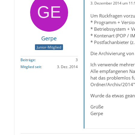
3. Dezember 2014 um 11:
Um Rückfragen vorzu
* Programm + Version
* Betriebssystem + V
* Kontenart (POP / I
Gerpe
* Postfachanbieter (z
Junior-Mitglied
Die Archivierung von 
Beiträge
3
Ich verwende mehrere
Mitglied seit
3. Dez. 2014
Alle empfangenen Nac
hat das problemlos fu
Ordner/Archiv/2014", 
Wurde da etwas geän
Grüße
Gerpe