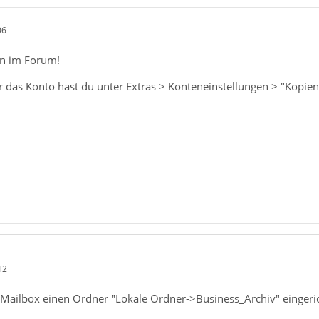
06
n im Forum!
r das Konto hast du unter Extras > Konteneinstellungen > "Kopie
12
ne Mailbox einen Ordner "Lokale Ordner->Business_Archiv" eingeri