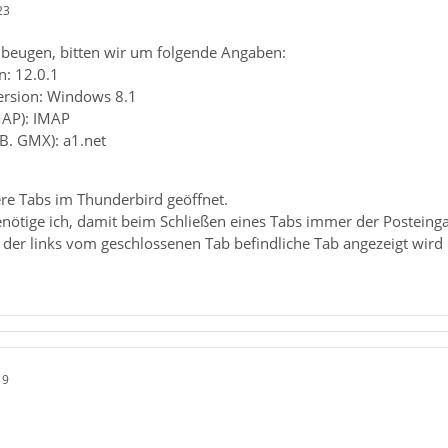
23
beugen, bitten wir um folgende Angaben:
n: 12.0.1
ersion: Windows 8.1
MAP): IMAP
.B. GMX): a1.net
re Tabs im Thunderbird geöffnet.
nötige ich, damit beim Schließen eines Tabs immer der Posteinga
ss der links vom geschlossenen Tab befindliche Tab angezeigt wir
19