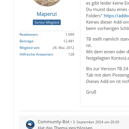
es gibt leider keine E
Du musst dazu eines 
Mapenzi
Folders"
https://addo
Keines dieser Add-ons
Senior-Mitglied
beim vorherigen Schl
Reaktionen
1.099
TB stellt nämlich sta
Beiträge
12.481
ist.
Mitglied seit
26. Mai. 2012
Mit dem einen oder d
Hilfreiche Antworten
128
festgelegten Kontos) 
Bis zur Version TB 2
Tab mit dem Posteing
Dieses Add-on ist ni
Gruß
Community-Bot
3. September 2024 um 20:20
Hat das Thema geschlossen.