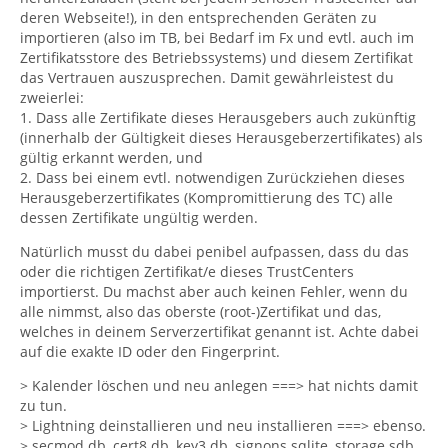
deren Webseite!), in den entsprechenden Geräten zu
importieren (also im TB, bei Bedarf im Fx und evtl. auch im
Zertifikatsstore des Betriebssystems) und diesem Zertifikat
das Vertrauen auszusprechen. Damit gewährleistest du
zweierlei:
1. Dass alle Zertifikate dieses Herausgebers auch zukünftig
(innerhalb der Gültigkeit dieses Herausgeberzertifikates) als
gültig erkannt werden, und
2. Dass bei einem evtl. notwendigen Zurückziehen dieses
Herausgeberzertifikates (Kompromittierung des TC) alle
dessen Zertifikate ungültig werden.
Natürlich musst du dabei penibel aufpassen, dass du das
oder die richtigen Zertifikat/e dieses TrustCenters
importierst. Du machst aber auch keinen Fehler, wenn du
alle nimmst, also das oberste (root-)Zertifikat und das,
welches in deinem Serverzertifikat genannt ist. Achte dabei
auf die exakte ID oder den Fingerprint.
> Kalender löschen und neu anlegen ===> hat nichts damit
zu tun.
> Lightning deinstallieren und neu installieren ===> ebenso.
> secmod.db, cert8.db, key3.db, signons.sqlite, storage.sdb