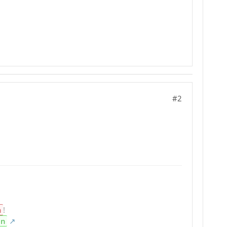
#2
n
!
en