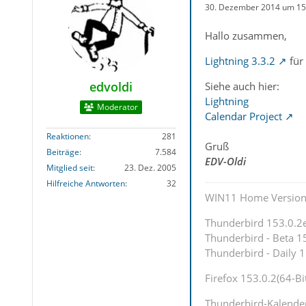
30. Dezember 2014 um 15
Hallo zusammen,
Lightning 3.3.2
für
edvoldi
Siehe auch hier:
Lightning
Moderator
Calendar Project
Reaktionen
281
Gruß
Beiträge
7.584
EDV-Oldi
Mitglied seit
23. Dez. 2005
Hilfreiche Antworten
32
WIN11 Home Version
Thunderbird 153.0.2es
Thunderbird - Beta 15
Thunderbird - Daily 1
Firefox 153.0.2(64-Bi
Thunderbird-Kalende