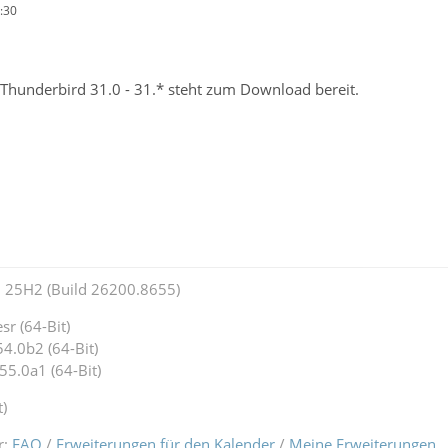
:30
 Thunderbird 31.0 - 31.* steht zum Download bereit.
 25H2 (Build 26200.8655)
r (64-Bit)
4.0b2 (64-Bit)
55.0a1 (64-Bit)
t)
r:
FAQ
/
Erweiterungen für den Kalender
/
Meine Erweiterungen