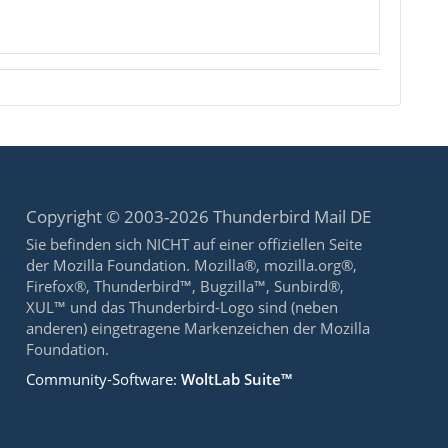
Copyright © 2003-2026 Thunderbird Mail DE
Sie befinden sich NICHT auf einer offiziellen Seite
der Mozilla Foundation. Mozilla®, mozilla.org®,
Firefox®, Thunderbird™, Bugzilla™, Sunbird®,
XUL™ und das Thunderbird-Logo sind (neben
anderen) eingetragene Markenzeichen der Mozilla
Foundation.
Community-Software:
WoltLab Suite™