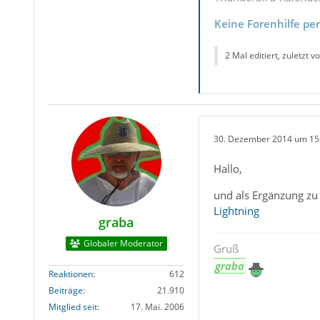
Keine Forenhilfe pe
2 Mal editiert, zuletzt v
30. Dezember 2014 um 15
Hallo,
und als Ergänzung zu 
Lightning
graba
Globaler Moderator
Gruß
graba
Reaktionen
612
Beiträge
21.910
Mitglied seit
17. Mai. 2006