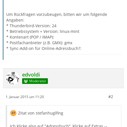
Um Rückfragen vorzubeugen, bitten wir um folgende
Angaben:
* Thunderbird-Version: 24
* Betriebssystem + Version: linux-mint
* Kontenart (POP / IMAP):
* Postfachanbieter (z.B. GMX): gmx
* Sync-Add-on für Online-Adressbuch?:
edvoldi
Moderator
#2
1. Januar 2015 um 11:20
Zitat von stefanhuglfing
Ich klicke also auf "Adressbuch", klicke auf Extras --