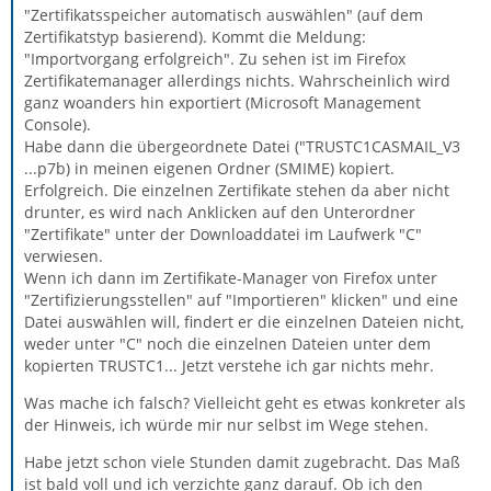
"Zertifikatsspeicher automatisch auswählen" (auf dem
Zertifikatstyp basierend). Kommt die Meldung:
"Importvorgang erfolgreich". Zu sehen ist im Firefox
Zertifikatemanager allerdings nichts. Wahrscheinlich wird
ganz woanders hin exportiert (Microsoft Management
Console).
Habe dann die übergeordnete Datei ("TRUSTC1CASMAIL_V3
...p7b) in meinen eigenen Ordner (SMIME) kopiert.
Erfolgreich. Die einzelnen Zertifikate stehen da aber nicht
drunter, es wird nach Anklicken auf den Unterordner
"Zertifikate" unter der Downloaddatei im Laufwerk "C"
verwiesen.
Wenn ich dann im Zertifikate-Manager von Firefox unter
"Zertifizierungsstellen" auf "Importieren" klicken" und eine
Datei auswählen will, findert er die einzelnen Dateien nicht,
weder unter "C" noch die einzelnen Dateien unter dem
kopierten TRUSTC1... Jetzt verstehe ich gar nichts mehr.
Was mache ich falsch? Vielleicht geht es etwas konkreter als
der Hinweis, ich würde mir nur selbst im Wege stehen.
Habe jetzt schon viele Stunden damit zugebracht. Das Maß
ist bald voll und ich verzichte ganz darauf. Ob ich den