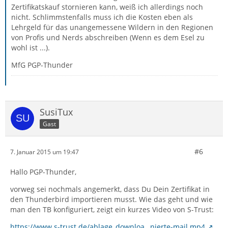
Zertifikatskauf stornieren kann, weiß ich allerdings noch
nicht. Schlimmstenfalls muss ich die Kosten eben als
Lehrgeld für das unangemessene Wildern in den Regionen
von Profis und Nerds abschreiben (Wenn es dem Esel zu
wohl ist ...).
MfG PGP-Thunder
SusiTux
Gast
#6
7. Januar 2015 um 19:47
Hallo PGP-Thunder,
vorweg sei nochmals angemerkt, dass Du Dein Zertifikat in
den Thunderbird importieren musst. Wie das geht und wie
man den TB konfiguriert, zeigt ein kurzes Video von S-Trust:
https://www.s-trust.de/ablage_downloa…nierte-mail.mp4