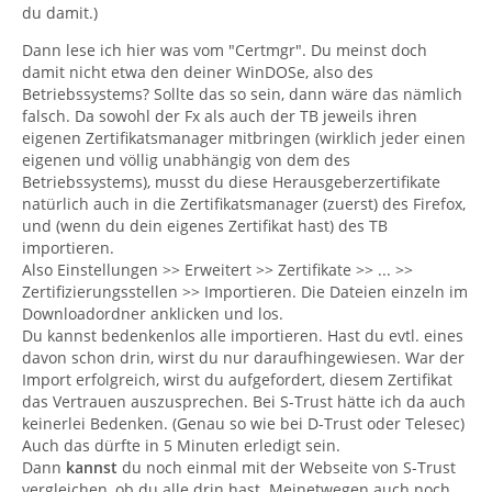
du damit.)
Dann lese ich hier was vom "Certmgr". Du meinst doch
damit nicht etwa den deiner WinDOSe, also des
Betriebssystems? Sollte das so sein, dann wäre das nämlich
falsch. Da sowohl der Fx als auch der TB jeweils ihren
eigenen Zertifikatsmanager mitbringen (wirklich jeder einen
eigenen und völlig unabhängig von dem des
Betriebssystems), musst du diese Herausgeberzertifikate
natürlich auch in die Zertifikatsmanager (zuerst) des Firefox,
und (wenn du dein eigenes Zertifikat hast) des TB
importieren.
Also Einstellungen >> Erweitert >> Zertifikate >> ... >>
Zertifizierungsstellen >> Importieren. Die Dateien einzeln im
Downloadordner anklicken und los.
Du kannst bedenkenlos alle importieren. Hast du evtl. eines
davon schon drin, wirst du nur daraufhingewiesen. War der
Import erfolgreich, wirst du aufgefordert, diesem Zertifikat
das Vertrauen auszusprechen. Bei S-Trust hätte ich da auch
keinerlei Bedenken. (Genau so wie bei D-Trust oder Telesec)
Auch das dürfte in 5 Minuten erledigt sein.
Dann
kannst
du noch einmal mit der Webseite von S-Trust
vergleichen, ob du alle drin hast. Meinetwegen auch noch