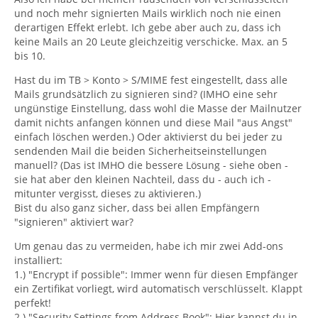
und noch mehr signierten Mails wirklich noch nie einen
derartigen Effekt erlebt. Ich gebe aber auch zu, dass ich
keine Mails an 20 Leute gleichzeitig verschicke. Max. an 5
bis 10.
Hast du im TB > Konto > S/MIME fest eingestellt, dass alle
Mails grundsätzlich zu signieren sind? (IMHO eine sehr
ungünstige Einstellung, dass wohl die Masse der Mailnutzer
damit nichts anfangen können und diese Mail "aus Angst"
einfach löschen werden.) Oder aktivierst du bei jeder zu
sendenden Mail die beiden Sicherheitseinstellungen
manuell? (Das ist IMHO die bessere Lösung - siehe oben -
sie hat aber den kleinen Nachteil, dass du - auch ich -
mitunter vergisst, dieses zu aktivieren.)
Bist du also ganz sicher, dass bei allen Empfängern
"signieren" aktiviert war?
Um genau das zu vermeiden, habe ich mir zwei Add-ons
installiert:
1.) "Encrypt if possible": Immer wenn für diesen Empfänger
ein Zertifikat vorliegt, wird automatisch verschlüsselt. Klappt
perfekt!
2.) "Security Settings from Address Book": Hier kannst du in