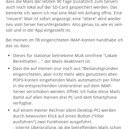
dass die Mails der letzten 90 Tage (zusätzlich zum Server)
auch noch lokal auf der SD-Card gespeichert werden. Das
bemerke ich, wenn ich mal eine Mail mit Anhang öffne. Eine
"neuere" Mail ist sofort angezeigt, eine "ältere" wird wieder
neu vom Server heruntergeladen. Also genau so, wie es sein
soll und in der App eingestellt ist.
Bei meinen im TB eingerichteten IMAP-Konten handhabe ich
das so, dass:
Dieses für stationär betriebene MUA sinnfreie "Lokale
Bereithalten ..." der Mails deaktiviert ist.
Dass die auf meinen (nur noch aus "Bestandsgründen
eingerichteten, aber nicht mehr aktiv genutzten) alten
POP3-Konten eingehenden Mails automatisch per Filter
in die entsprechenden Unterordner auf dem IMAP-
Server verschoben werden. Effekt: Ich habe diese Mails
damit auf allen meinen drei PC und dem Smartphone
verfügbar.
Auf einem meiner Rechner (dem Desktop-PC) werden
durch bewussten Klick auf einen Button ("Filter
ausführen") zwei Funktionen ausgeführt:
- interne Überprüfung, ob die betreffenden Mails schon