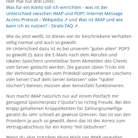
Hier mal nur drei Links:
Was für ein Konto soll ich einrichten - was ist der
Unterschied zwischen IMAP und POP?
,
Internet Message
Access Protocol – Wikipedia
und
Was ist IMAP und wie
kann ich es nutzen? - Strato FAQ
.
Wie du jetzt weißt, ist dieses von dir beschriebene Verhalten
völlig normal und auch so gewollt.
Im Unterschied dazu ist es bei unserem "guten alten" POP3
so gewollt (!), dass die E-Mails nach dem Abrufen und
lokalen Speichern unmittelbar beim Abmelden des Clients
vom Server gelöscht werden. Die ganzen üblen Tricks mit
der Verhinderung des vom Protokoll vorgesehenen Löschens
vom Server ("auf dem Server belassen" oder "später
löschen") können, müssen aber keinesfalls funktionieren.
Nun macht IMAP natürlich nur auf einem Postfach mir
genügend Speicherplatz ("Quota") so richtig Freude. Bei den
knapp gehaltenen Krüppelkonten für Zahlungsunwillige
gerätst du sehr schnell an gewisse Grenzen. Das ist von den
Providern ja auch so gewollt, denn das ist der Anreiz zum
Vertragsabschluss für ein Konto "mit Gebühren".
Wenn du aber trotzdem deine Mails per IMAP verwalten