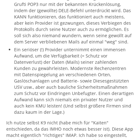
Grufti POP3 nur mit der bekannten Krückenlösung,
indem der (gewollte) DELE-Befehl unterdrückt wird. Das
KANN funktionieren, das funktioniert auch meistens,
aber kein Provider ist gezwungen, dieses Verbiegen des
Protokolls durch seine Nutzer auch zu ermöglichen. Es
soll sich also niemand wundern, wenn seine gewollt auf
dem Server verbliebenen Mails auf einmal "weg" sind.
Ein seriöser (!) Provider unternimmt einen immensen
Aufwand, um die Verfügbarkeit (= Schutz vor
Datenverlust) der Daten (Mails) seiner zahlenden
Kunden zu gewährleisten. Modernste Rechenzentren
mit Datenspiegelung an verschiedenen Orten,
Gaslöschanlagen und Batterie- sowie Diesesgestützten
USV usw., aber auch bauliche Sicherheitsmaßnahmen
zum Schutz vor Eindringen Unbefugter. Einen derartigen
Aufwand kann sich niemals ein privater Nutzer und
auch kein KMU leisten! (Und selbst größere Firmen sind
dazu kaum in der Lage.)
Ich nutze selbst K9 nicht (habe mich für "Kaiten"
entschieden, da das IMHO noch etwas besser ist). Diese App
macht eigentlich "richtiges" IMAP. Ich habe so eingestellt,