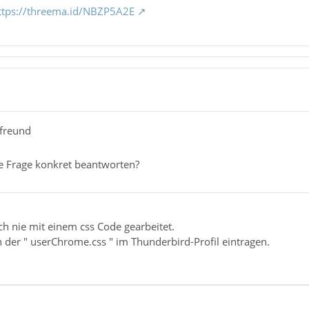
ttps://threema.id/NBZP5A2E
rfreund
e Frage konkret beantworten?
h nie mit einem css Code gearbeitet.
 der " userChrome.css " im Thunderbird-Profil eintragen.