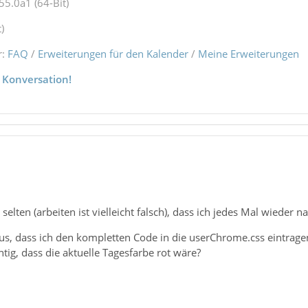
55.0a1 (64-Bit)
)
r:
FAQ
/
Erweiterungen für den Kalender
/
Meine Erweiterungen
 Konversation!
 selten (arbeiten ist vielleicht falsch), dass ich jedes Mal wieder 
us, dass ich den kompletten Code in die userChrome.css eintrage
htig, dass die aktuelle Tagesfarbe rot wäre?