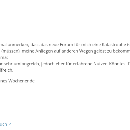
mal anmerken, dass das neue Forum für mich eine Katastrophe ist
n (müssen), meine Anliegen auf anderen Wegen gelöst zu bekom
ema:
war sehr umfangreich, jedoch eher für erfahrene Nutzer. Könntes
freich.
hönes Wochenende
uch