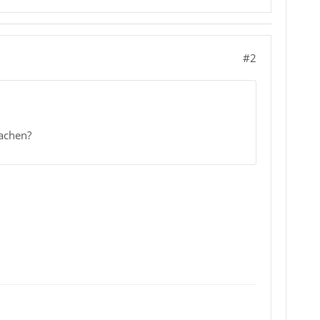
#2
machen?