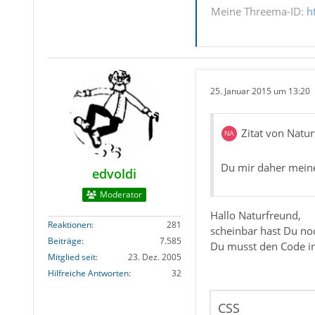
Meine Threema-ID:
h
25. Januar 2015 um 13:20
Zitat von Natu
Du mir daher mein
edvoldi
Moderator
Hallo Naturfreund,
Reaktionen
281
scheinbar hast Du noc
Beiträge
7.585
Du musst den Code in
Mitglied seit
23. Dez. 2005
Hilfreiche Antworten
32
CSS