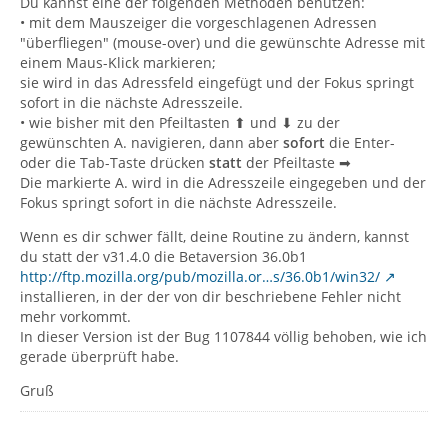
Du kannst eine der folgenden Methoden benutzen:
• mit dem Mauszeiger die vorgeschlagenen Adressen
"überfliegen" (mouse-over) und die gewünschte Adresse mit
einem Maus-Klick markieren;
sie wird in das Adressfeld eingefügt und der Fokus springt
sofort in die nächste Adresszeile.
• wie bisher mit den Pfeiltasten ⬆︎ und ⬇︎ zu der
gewünschten A. navigieren, dann aber
sofort
die Enter-
oder die Tab-Taste drücken
statt
der Pfeiltaste ➡︎
Die markierte A. wird in die Adresszeile eingegeben und der
Fokus springt sofort in die nächste Adresszeile.
Wenn es dir schwer fällt, deine Routine zu ändern, kannst
du statt der v31.4.0 die Betaversion 36.0b1
http://ftp.mozilla.org/pub/mozilla.or…s/36.0b1/win32/
installieren, in der der von dir beschriebene Fehler nicht
mehr vorkommt.
In dieser Version ist der Bug 1107844 völlig behoben, wie ich
gerade überprüft habe.
Gruß