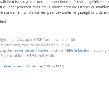
ailclient ist so, wie er dem entsprechenden Provider gefällt => m
t du aber jederzeit mit Datei > abonnieren die Ordner auswählen
le auswählen (wird nach ein paar Sekunden angezeigt) und dann d
ßen!
Lightning 4.7.x, openSUSE Tumbleweed, 64bit
l bestimmen, wer meine Mails lesen kann.
zung der
(erweiterten) Suche
, und von
Hilfe & Lexikon
ist völlig
oFu
und kein HTML in E-Mails!
von
Peter_Lehmann
(
23. Februar 2015 um 12:16
)
8