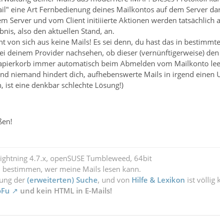
l" eine Art Fernbedienung deines Mailkontos auf dem Server darst
 Server und vom Client initiiierte Aktionen werden tatsächlich a
nis, also den aktuellen Stand, an.
t von sich aus keine Mails! Es sei denn, du hast das in bestimmt
bei deinem Provider nachsehen, ob dieser (vernünftigerweise) de
apierkorb immer automatisch beim Abmelden vom Mailkonto leeren,
Und niemand hindert dich, aufhebenswerte Mails in irgend einen 
n, ist eine denkbar schlechte Lösung!)
ßen!
Lightning 4.7.x, openSUSE Tumbleweed, 64bit
l bestimmen, wer meine Mails lesen kann.
zung der
(erweiterten) Suche
, und von
Hilfe & Lexikon
ist völlig
oFu
und kein HTML in E-Mails!