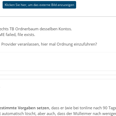
Klicken Sie hier, um das externe Bild anzuzeigen
rechts TB Ordnerbaum desselben Kontos.
 failed, file exists.
n Provider veranlassen, hier mal Ordnung einzuführen?
9
bestimmte Vorgaben setzen
, dass er (wie bei tonline nach 90 Ta
t automatisch löscht, aber auch, dass der Mülleimer nach wenige