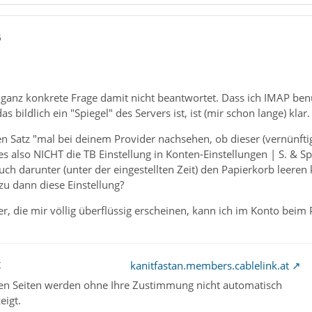
5
 ganz konkrete Frage damit nicht beantwortet. Dass ich IMAP ben
s bildlich ein "Spiegel" des Servers ist, ist (mir schon lange) klar.
den Satz "mal bei deinem Provider nachsehen, ob dieser (vernünft
es also NICHT die TB Einstellung in Konten-Einstellungen | S. & Sp
auch darunter (unter der eingestellten Zeit) den Papierkorb leeren
zu dann diese Einstellung?
er, die mir völlig überflüssig erscheinen, kann ich im Konto bei
t
kanitfastan.members.cablelink.at
nen Seiten werden ohne Ihre Zustimmung nicht automatisch
eigt.