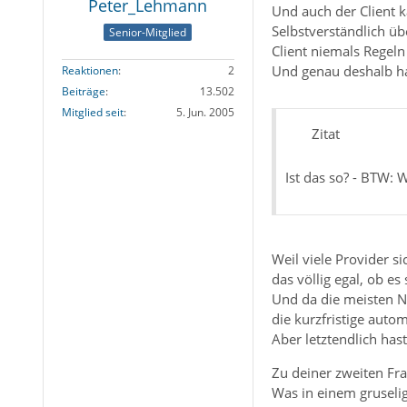
Peter_Lehmann
Und auch der Client k
Selbstverständlich üb
Senior-Mitglied
Client niemals Regeln
Und genau deshalb ha
Reaktionen
2
Beiträge
13.502
Mitglied seit
5. Jun. 2005
Zitat
Ist das so? - BTW: 
Weil viele Provider s
das völlig egal, ob e
Und da die meisten Nu
die kurzfristige auto
Aber letztendlich hast
Zu deiner zweiten Fra
Was in einem gruseli