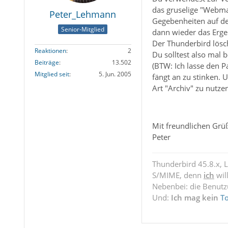
das gruselige "Webmai
Peter_Lehmann
Gegebenheiten auf dem
Senior-Mitglied
dann wieder das Ergeb
Der Thunderbird lösch
Reaktionen
2
Du solltest also mal 
Beiträge
13.502
(BTW: Ich lasse den P
Mitglied seit
5. Jun. 2005
fängt an zu stinken. 
Art "Archiv" zu nutze
Mit freundlichen Grü
Peter
Thunderbird 45.8.x, 
S/MIME, denn
ich
wil
Nebenbei: die Benut
Und:
Ich mag kein
T