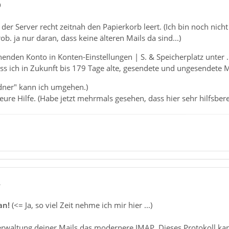
9
ss der Server recht zeitnah den Papierkorb leert. (Ich bin noch nic
rob. ja nur daran, dass keine älteren Mails da sind...)
enden Konto in Konten-Einstellungen | S. & Speicherplatz unter .
ass ich in Zukunft bis 179 Tage alte, gesendete und ungesendete
dner" kann ich umgehen.)
ure Hilfe. (Habe jetzt mehrmals gesehen, dass hier sehr hilfsberei
4
an!
(<= Ja, so viel Zeit nehme ich mir hier ...)
waltung deiner Mails das modernere IMAP. Dieses Protokoll kanns