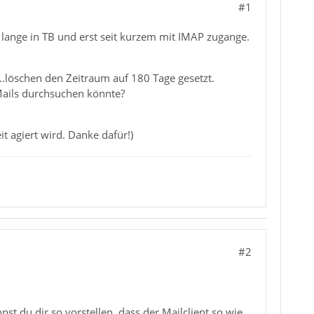
#1
ht lange in TB und erst seit kurzem mit IMAP zugange.
..löschen den Zeitraum auf 180 Tage gesetzt.
 Mails durchsuchen könnte?
t agiert wird. Danke dafür!)
#2
t du dir so vorstellen, dass der Mailclient so wie