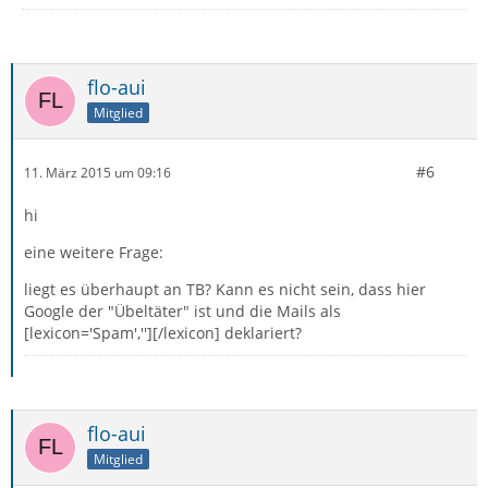
flo-aui
Mitglied
#6
11. März 2015 um 09:16
hi
eine weitere Frage:
liegt es überhaupt an TB? Kann es nicht sein, dass hier
Google der "Übeltäter" ist und die Mails als
[lexicon='Spam',''][/lexicon] deklariert?
flo-aui
Mitglied