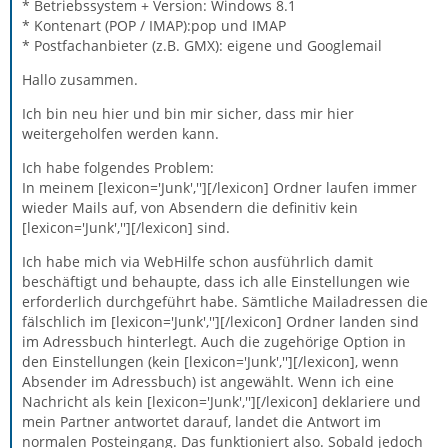
* Betriebssystem + Version: Windows 8.1
* Kontenart (POP / IMAP):pop und IMAP
* Postfachanbieter (z.B. GMX): eigene und Googlemail
Hallo zusammen.
Ich bin neu hier und bin mir sicher, dass mir hier
weitergeholfen werden kann.
Ich habe folgendes Problem:
In meinem [lexicon='Junk',''][/lexicon] Ordner laufen immer
wieder Mails auf, von Absendern die definitiv kein
[lexicon='Junk',''][/lexicon] sind.
Ich habe mich via WebHilfe schon ausführlich damit
beschäftigt und behaupte, dass ich alle Einstellungen wie
erforderlich durchgeführt habe. Sämtliche Mailadressen die
fälschlich im [lexicon='Junk',''][/lexicon] Ordner landen sind
im Adressbuch hinterlegt. Auch die zugehörige Option in
den Einstellungen (kein [lexicon='Junk',''][/lexicon], wenn
Absender im Adressbuch) ist angewählt. Wenn ich eine
Nachricht als kein [lexicon='Junk',''][/lexicon] deklariere und
mein Partner antwortet darauf, landet die Antwort im
normalen Posteingang. Das funktioniert also. Sobald jedoch