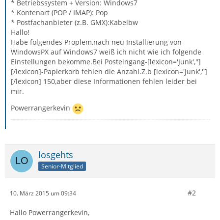
* Betriebssystem + Version: Windows7
* Kontenart (POP / IMAP): Pop
* Postfachanbieter (z.B. GMX):Kabelbw
Hallo!
Habe folgendes Proplem,nach neu Installierung von
WindowsPX auf Windows7 weiß ich nicht wie ich folgende
Einstellungen bekomme.Bei Posteingang-[lexicon='Junk','']
[/lexicon]-Papierkorb fehlen die Anzahl.Z.b [lexicon='Junk','']
[/lexicon] 150,aber diese Informationen fehlen leider bei
mir.
Powerrangerkevin
losgehts
Senior-Mitglied
#2
10. März 2015 um 09:34
Hallo Powerrangerkevin,