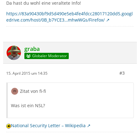
Da hast du wohl eine veraltete Info!
https://83a90430bf9d5d490e5eb4fe4fdcc28017120dd5.googl
edrive.com/host/0B_b7YCE3…mhwWGs/Firefox/
graba
Globaler Moderator
#3
15. April 2015 um 14:35
Zitat von fi-fi
Was ist ein NSL?
National Security Letter – Wikipedia