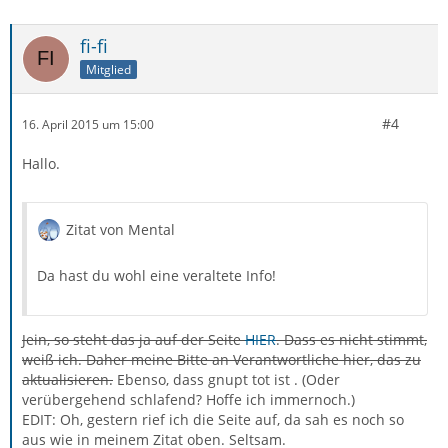
fi-fi
Mitglied
#4
16. April 2015 um 15:00
Hallo.
Zitat von Mental
Da hast du wohl eine veraltete Info!
Jein, so steht das ja auf der Seite
HIER
. Dass es nicht stimmt,
weiß ich. Daher meine Bitte an Verantwortliche hier, das zu
aktualisieren.
Ebenso, dass gnupt tot ist . (Oder
verübergehend schlafend? Hoffe ich immernoch.)
EDIT: Oh, gestern rief ich die Seite auf, da sah es noch so
aus wie in meinem Zitat oben. Seltsam.