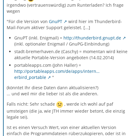
irgendwo (vertrauenswürdig) zum Runterladen? Ich frage
wegen
"Für die Version von
GnuPT
wird hier im Thunderbird-
Mail-Forum aktiver Support geleistet. [...]
GnuPT (inkl. Enigmail) =
http://thunderbird.gnupt.de
(inkl. optionaler Enigmail / GnuPG-Einbindung)
stadt-bremerhaven.de (Caschy) = momentan wird keine
aktuelle Portable-Version angeboten (14.02.2014)
portableapps.com (John Haller) =
http://portableapps.com/de/apps/intern…
erbird_portable
"
(könntet Ihr diese Daten dann aktualisieren?)
... und weil mir die lieber ist als die anderen.
Falls nicht: Sehr schade
, werde ich wohl auf paf
umsteigen (die ja, wie JTH immer wieder betont, die einzig
legale sei).
Ist es einen Versuch Wert, von einer aktuellen Version
einfach die Programmdateien rüberzukopieren, oder ist in