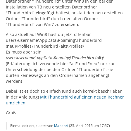
Datenordner "Thunderbird" unter Win8 in den bei der
Installation von TB neu erstellten Datenordner
"Thunderbird"
eingefügt
hättest, anstatt den neu erstellten
Ordner "Thunderbird" durch den alten Ordner
"Thunderbird" von Win7 zu
ersetzen
.
Also aktuell auf Win8 hast du jetzt offenbar
users\username\AppData\Roaming\Thunderbird
(
neu
)\Profiles\Thunderbird (
alt
)\Profiles\
Es muss aber sein
users\username\AppData\Roaming\Thunderbird
(
alt
)\
(Erläuterung: ich verwende hier "alt" und "neu" nur zur
Unterscheidung der beiden Ordner "Thunderbird", sie
dürfen keineswegs an den Ordnernamen angehängt
werden)
Dabei ist es doch so einfach (und auch korrekt beschrieben
in der Anleitung)
Mit Thunderbird auf einen neuen Rechner
umziehen
Gruß
Einmal editiert, zuletzt von
Mapenzi
(
25. April 2015 um 17:57
)