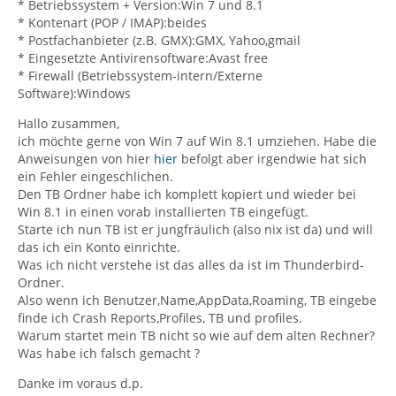
* Betriebssystem + Version:Win 7 und 8.1
* Kontenart (POP / IMAP):beides
* Postfachanbieter (z.B. GMX):GMX, Yahoo,gmail
* Eingesetzte Antivirensoftware:Avast free
* Firewall (Betriebssystem-intern/Externe
Software):Windows
Hallo zusammen,
ich möchte gerne von Win 7 auf Win 8.1 umziehen. Habe die
Anweisungen von hier
hier
befolgt aber irgendwie hat sich
ein Fehler eingeschlichen.
Den TB Ordner habe ich komplett kopiert und wieder bei
Win 8.1 in einen vorab installierten TB eingefügt.
Starte ich nun TB ist er jungfräulich (also nix ist da) und will
das ich ein Konto einrichte.
Was ich nicht verstehe ist das alles da ist im Thunderbird-
Ordner.
Also wenn ich Benutzer,Name,AppData,Roaming, TB eingebe
finde ich Crash Reports,Profiles, TB und profiles.
Warum startet mein TB nicht so wie auf dem alten Rechner?
Was habe ich falsch gemacht ?
Danke im voraus d.p.