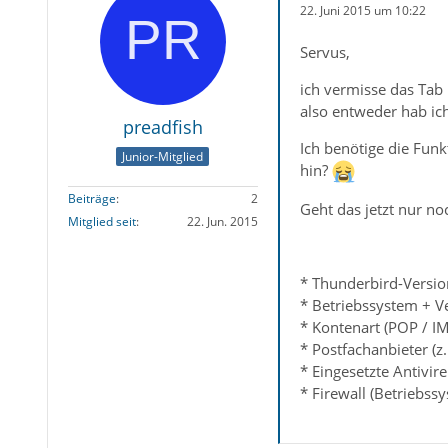
22. Juni 2015 um 10:22
Servus,
ich vermisse das Tab 
also entweder hab ic
preadfish
Ich benötige die Funk
Junior-Mitglied
hin?
Beiträge
2
Geht das jetzt nur no
Mitglied seit
22. Jun. 2015
* Thunderbird-Versio
* Betriebssystem + V
* Kontenart (POP / I
* Postfachanbieter (z
* Eingesetzte Antivir
* Firewall (Betriebs