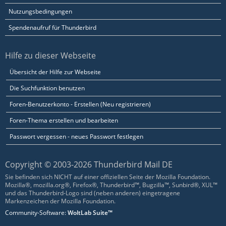
Nutzungsbedingungen
Spendenaufruf für Thunderbird
Hilfe zu dieser Webseite
Übersicht der Hilfe zur Webseite
Die Suchfunktion benutzen
Foren-Benutzerkonto - Erstellen (Neu registrieren)
Foren-Thema erstellen und bearbeiten
Passwort vergessen - neues Passwort festlegen
Copyright © 2003-2026 Thunderbird Mail DE
Sie befinden sich NICHT auf einer offiziellen Seite der Mozilla Foundation.
Mozilla®, mozilla.org®, Firefox®, Thunderbird™, Bugzilla™, Sunbird®, XUL™
und das Thunderbird-Logo sind (neben anderen) eingetragene
Markenzeichen der Mozilla Foundation.
Community-Software:
WoltLab Suite™