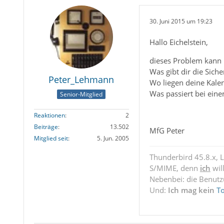
30. Juni 2015 um 19:23
Hallo Eichelstein,
dieses Problem kann i
Was gibt dir die Sich
Peter_Lehmann
Wo liegen deine Kale
Was passiert bei ein
Senior-Mitglied
Reaktionen
2
Beiträge
13.502
MfG Peter
Mitglied seit
5. Jun. 2005
Thunderbird 45.8.x, 
S/MIME, denn
ich
wil
Nebenbei: die Benut
Und:
Ich mag kein
T