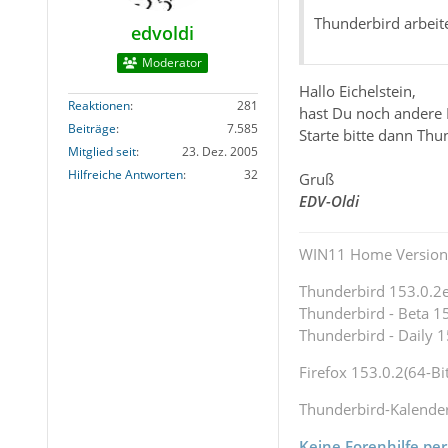
Thunderbird arbeite
edvoldi
Moderator
Hallo Eichelstein,
Reaktionen
281
hast Du noch andere 
Beiträge
7.585
Starte bitte dann Th
Mitglied seit
23. Dez. 2005
Hilfreiche Antworten
32
Gruß
EDV-Oldi
WIN11 Home Version 
Thunderbird 153.0.2es
Thunderbird - Beta 15
Thunderbird - Daily 1
Firefox 153.0.2(64-Bit
Thunderbird-Kalende
Keine Forenhilfe per