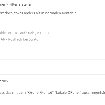
er > Filter erstellen
ort doch etwas anders als in normalen Konten ?
ble 38.1.0 - auf Stick (USB3.0)
AP - Postfach bei Strato
mNick
 dass das mit dem "Ordner/Konto?" "Lokale ORdner" zusammenhän