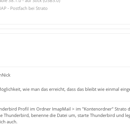
ble 38.1.0 - auf Stick (USB3.0)
AP - Postfach bei Strato
mNick
öglichkeit, wie man das erreicht, dass das bleibt wie einmal einges
nderbird Profil im Ordner ImapMail > im "Kontenordner" Strato di
 Thunderbird, benenne die Datei um, starte Thunderbird und lege
ich auch.