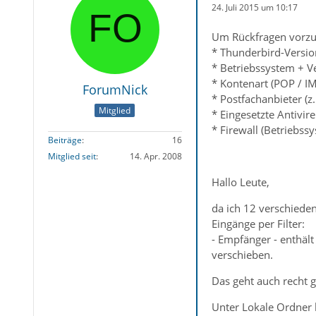
24. Juli 2015 um 10:17
Um Rückfragen vorzu
* Thunderbird-Versio
* Betriebssystem + Ve
* Kontenart (POP / I
ForumNick
* Postfachanbieter (z
Mitglied
* Eingesetzte Antivir
* Firewall (Betriebs
Beiträge
16
Mitglied seit
14. Apr. 2008
Hallo Leute,
da ich 12 verschieden
Eingänge per Filter:
- Empfänger - enthäl
verschieben.
Das geht auch recht g
Unter Lokale Ordner 