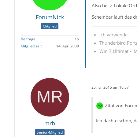
Also bei > Lokale Ordn
ForumNick
Scheinbar läuft das d
Mitglied
ich verwende:
Beiträge
16
Thunderbird Porta
Mitglied seit
14. Apr. 2008
Win 7 Ultimat - IM
25. Juli 2015 um 16:57
Zitat von Foru
Ich dachte schon,
mrb
Senior-Mitglied