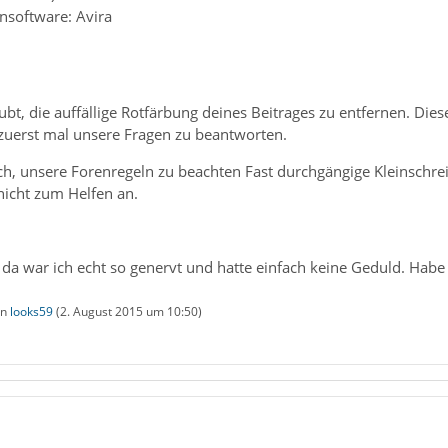
ensoftware: Avira
ubt, die auffällige Rotfärbung deines Beitrages zu entfernen. Di
e zuerst mal unsere Fragen zu beantworten.
ich, unsere Forenregeln zu beachten Fast durchgängige Kleinschr
nicht zum Helfen an.
 da war ich echt so genervt und hatte einfach keine Geduld. Habe
on
looks59
(
2. August 2015 um 10:50
)