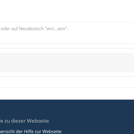
 oder auf Neudeutsch "win...win".
fe zu dieser Webseite
ersicht der Hilfe zur Webseite