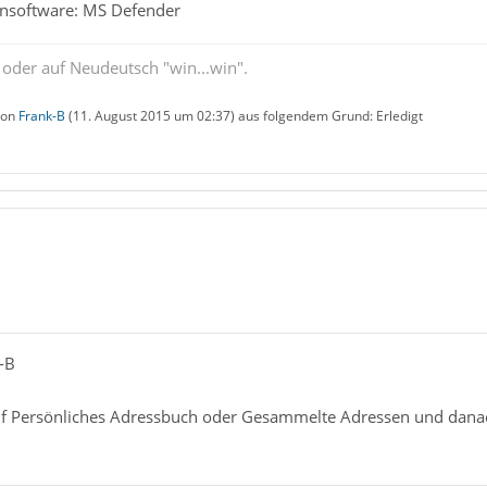
rensoftware: MS Defender
 oder auf Neudeutsch "win...win".
 von
Frank-B
(
11. August 2015 um 02:37
) aus folgendem Grund: Erledigt
-B
f Persönliches Adressbuch oder Gesammelte Adressen und danach