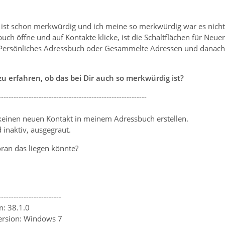
er ist schon merkwürdig und ich meine so merkwürdig war es nich
ch öffne und auf Kontakte klicke, ist die Schaltflächen für Neuer
Persönliches Adressbuch oder Gesammelte Adressen und danach a
u erfahren, ob das bei Dir auch so merkwürdig ist?
-----------------------------------------------------------
keinen neuen Kontakt in meinem Adressbuch erstellen.
 inaktiv, ausgegraut.
oran das liegen könnte?
-------------------------
n: 38.1.0
ersion: Windows 7