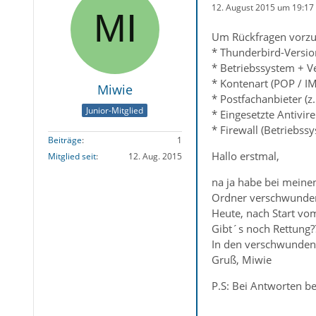
12. August 2015 um 19:17
Um Rückfragen vorzu
* Thunderbird-Versio
* Betriebssystem + V
* Kontenart (POP / IM
Miwie
* Postfachanbieter (z
Junior-Mitglied
* Eingesetzte Antivir
* Firewall (Betriebss
Beiträge
1
Hallo erstmal,
Mitglied seit
12. Aug. 2015
na ja habe bei meine
Ordner verschwunde
Heute, nach Start vom
Gibt´s noch Rettung?
In den verschwunden
Gruß, Miwie
P.S: Bei Antworten be