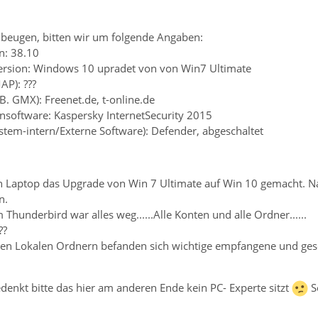
beugen, bitten wir um folgende Angaben:
n: 38.10
ersion: Windows 10 upradet von von Win7 Ultimate
AP): ???
.B. GMX): Freenet.de, t-online.de
ensoftware: Kaspersky InternetSecurity 2015
ystem-intern/Externe Software): Defender, abgeschaltet
n Laptop das Upgrade von Win 7 Ultimate auf Win 10 gemacht. Na
n.
 Thunderbird war alles weg......Alle Konten und alle Ordner......
??
en Lokalen Ordnern befanden sich wichtige empfangene und ges
denkt bitte das hier am anderen Ende kein PC- Experte sitzt
S