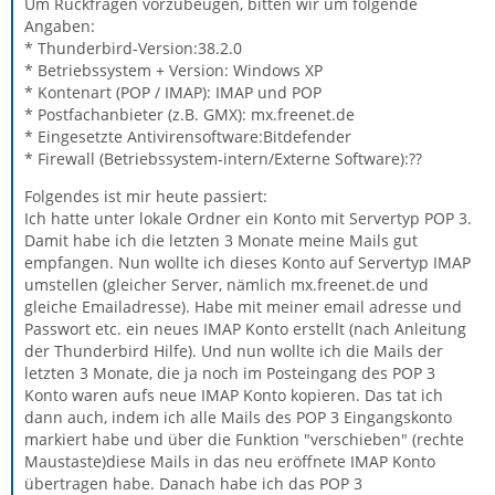
Um Rückfragen vorzubeugen, bitten wir um folgende
Angaben:
* Thunderbird-Version:38.2.0
* Betriebssystem + Version: Windows XP
* Kontenart (POP / IMAP): IMAP und POP
* Postfachanbieter (z.B. GMX): mx.freenet.de
* Eingesetzte Antivirensoftware:Bitdefender
* Firewall (Betriebssystem-intern/Externe Software):??
Folgendes ist mir heute passiert:
Ich hatte unter lokale Ordner ein Konto mit Servertyp POP 3.
Damit habe ich die letzten 3 Monate meine Mails gut
empfangen. Nun wollte ich dieses Konto auf Servertyp IMAP
umstellen (gleicher Server, nämlich mx.freenet.de und
gleiche Emailadresse). Habe mit meiner email adresse und
Passwort etc. ein neues IMAP Konto erstellt (nach Anleitung
der Thunderbird Hilfe). Und nun wollte ich die Mails der
letzten 3 Monate, die ja noch im Posteingang des POP 3
Konto waren aufs neue IMAP Konto kopieren. Das tat ich
dann auch, indem ich alle Mails des POP 3 Eingangskonto
markiert habe und über die Funktion "verschieben" (rechte
Maustaste)diese Mails in das neu eröffnete IMAP Konto
übertragen habe. Danach habe ich das POP 3