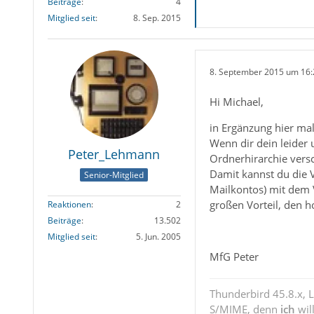
Beiträge
4
Mitglied seit
8. Sep. 2015
8. September 2015 um 16:
Hi Michael,
in Ergänzung hier ma
Wenn dir dein leider u
Peter_Lehmann
Ordnerhirarchie vers
Damit kannst du die 
Senior-Mitglied
Mailkontos) mit dem V
großen Vorteil, den h
Reaktionen
2
Beiträge
13.502
Mitglied seit
5. Jun. 2005
MfG Peter
Thunderbird 45.8.x, 
S/MIME, denn
ich
wil