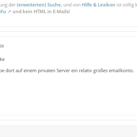
zung der
(erweiterten) Suche
, und von
Hilfe & Lexikon
ist völlig
oFu
und kein HTML in E-Mails!
:06
nke
be dort auf einem privaten Server ein relativ großes emailkonto.