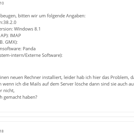
:10
beugen, bitten wir um folgende Angaben:
n:38.2.0
ersion: WIndows 8.1
MAP): IMAP
.B. GMX):
ensoftware: Panda
ystem-intern/Externe Software):
inen neuen Rechner installiert, leider hab ich hier das Problem, 
h wenn ich die Mails auf dem Server lösche dann sind sie auch a
 nicht,
ch gemacht haben?
18