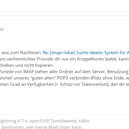
23
l was zum Nachlesen:
Re: [imap+lokal] Suche ideales System für 
ns verheimlichter Provider dir nur ein Krüppelkonto bietet, kannst
chieben und nicht kopieren.
Vorteile von IMAP (sehen aller Ordner auf dem Server, Benutzung
orteil unseres "guten alten" POP3 verbinden (Platz ohne Ende, wei
ohen Grad an Verfügbarkeit (= Schutz vor Datenverlust), den dir ei
Lightning 4.7.x, openSUSE Tumbleweed, 64bit
l bestimmen, wer meine Mails lesen kann.