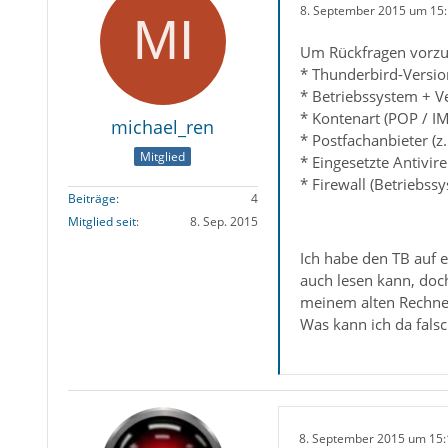
8. September 2015 um 15
Um Rückfragen vorzu
* Thunderbird-Versio
* Betriebssystem + V
* Kontenart (POP / I
michael_ren
* Postfachanbieter (z
Mitglied
* Eingesetzte Antivir
* Firewall (Betriebss
Beiträge
4
Mitglied seit
8. Sep. 2015
Ich habe den TB auf e
auch lesen kann, doc
meinem alten Rechner
Was kann ich da fals
8. September 2015 um 15: