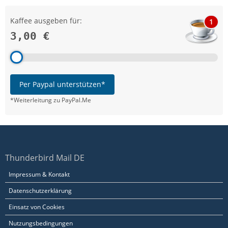
Kaffee ausgeben für:
1
3,00 €
Per Paypal unterstützen*
*Weiterleitung zu PayPal.Me
Thunderbird Mail DE
Impressum & Kontakt
Datenschutzerklärung
Einsatz von Cookies
Nutzungsbedingungen