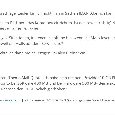
orschläge. Leider bin ich nicht firm in Sachen IMAP. Aber ich kann
eiden Rechnern das Konto neu einrichten. Ist das soweit richtig? N
Server laufen zu lassen.
s gibt Situationen, in denen ich offline bin, wenn ich Mails lese
weil die Mails auf dem Server sind?
ichte ich dann meine jetzigen Lokalen Ordner ein?
ssen. Thema Mail Quota. Ich habe bein meinem Provider 10 GB Pla
das Konto bei Software 400 MB und bei Hardware 500 MB- Beine ak
m Rahmen der 10 GB beliebig erhöhen?
 von
Polaarlicht_rj
(
28. September 2015 um 07:32
) aus folgendem Grund: Etwas v