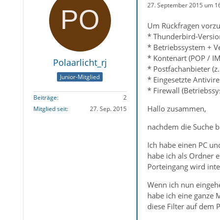
27. September 2015 um 1
Um Rückfragen vorzu
* Thunderbird-Versio
* Betriebssystem + V
* Kontenart (POP / I
Polaarlicht_rj
* Postfachanbieter (z
Junior-Mitglied
* Eingesetzte Antivir
* Firewall (Betriebss
Beiträge
2
Hallo zusammen,
Mitglied seit
27. Sep. 2015
nachdem die Suche bi
Ich habe einen PC un
habe ich als Ordner 
Porteingang wird inte
Wenn ich nun eingehe
habe ich eine ganze M
diese Filter auf dem