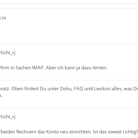
9:34
licht_rj
t firm in Sachen IMAP. Aber ich kann ja dazu lernen.
 Ansatz. Oben findest Du unter Doku, FAQ und Lexikon alles, was
n.
licht_rj
 beiden Rechnern das Konto neu einrichten. Ist das soweit richtig?