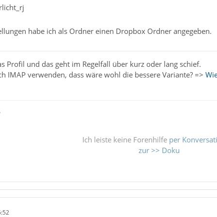
licht_rj
ellungen habe ich als Ordner einen Dropbox Ordner angegeben.
s Profil und das geht im Regelfall über kurz oder lang schief.
ach IMAP verwenden, dass wäre wohl die bessere Variante? =>
Wie
ß
Ich leiste keine Forenhilfe
per Konversat
zur >> Doku
6:52