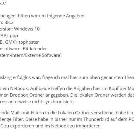
6:37
beugen, bitten wir um folgende Angaben:
n: 38.2
ersion: Windows 10
MAP): pop
.B. GMX): tophoster
ensoftware: Bitdefender
ystem-intern/Externe Software):
slang erfolglos war, frage ich mal hier zum oben genannten The
d ein Netbook. Auf beide treffen die Angaben hier im Kopf der Ma
einen Dropbox Ordner angegeben. Die lokalen Ordner werden dabei
ressanterweise nicht synchronisiert.
nde Mails mit Filtern in die Lokalen Ordner verschiebe, habe ic
enge Filter. Diese habe ih bisher nur im Thunderbird auf dem PC 
 PC zu exportieren und im Netbook zu importieren.