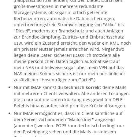
(hauptsächlich zahlenden) Kunden bietet. Durch sehr
große Investitionen in mehrere redundante
Storagesysteme, oft sogar in örtlich getrennte
Rechenzentren, automatische Datensicherungen,
unterbrechungsfreie Stromversorgung von "Akku" bis
"Diesel", modernsten Brandschutz und auch Anlagen
zur Brandbekämpfung, Zutritts- und Einbruchsschutz
usw. wird ein Zustand erreicht, den weder ein KMU noch
ein privater Nutzer jemals erreichen wird. Nirgendwo
liegen deine Daten sicherer! (Dass ich trotzdem alle
meine persönlichen Daten täglich automatisiert auf
mein NAS und teilweise sogar über mein VPN auf das
NAS meines Sohnes sichere, ist nur mein persönlicher
zusätzlicher "Hosenträger zum Gürtel".)
Nur mit IMAP kannst du
technisch korrekt
deine Mails
mit mehreren Clients verwalten. Alle anderen Lösungen,
die ja nur auf die Unterdrückung des gewollten DELE-
Befehls hinauslaufen, sind primitive Krückenlösungen.
Nur IMAP ermöglicht es, dass im Client sämtliche auf
dem Server vorhandenen "Mailordner" angezeigt
(abonniert) werden. POP3 kann technisch bedingt nur
den Posteingang sehen und die Mails aus diesem