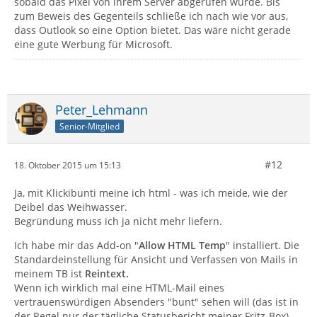
sobald das Pixel von ihrem Server abgerufen wurde. Bis
zum Beweis des Gegenteils schließe ich nach wie vor aus,
dass Outlook so eine Option bietet. Das wäre nicht gerade
eine gute Werbung für Microsoft.
Peter_Lehmann
Senior-Mitglied
#12
18. Oktober 2015 um 15:13
Ja, mit Klickibunti meine ich html - was ich meide, wie der
Deibel das Weihwasser.
Begründung muss ich ja nicht mehr liefern.
Ich habe mir das Add-on "
Allow HTML Temp
" installiert. Die
Standardeinstellung für Ansicht und Verfassen von Mails in
meinem TB ist
Reintext.
Wenn ich wirklich mal eine HTML-Mail eines
vertrauenswürdigen Absenders "bunt" sehen will (das ist in
der Regel nur der tägliche Statusbericht meiner Fritz-Box),