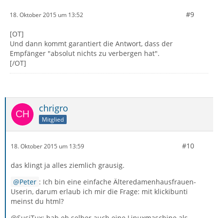
#9
18. Oktober 2015 um 13:52
[OT]
Und dann kommt garantiert die Antwort, dass der
Empfänger "absolut nichts zu verbergen hat".
[/OT]
chrigro
Mitglied
#10
18. Oktober 2015 um 13:59
das klingt ja alles ziemlich grausig.
Peter
: Ich bin eine einfache Älteredamenhausfrauen-
Userin, darum erlaub ich mir die Frage: mit klickibunti
meinst du html?
@SusiTux: hab eh selber auch eine Linuxmaschine als