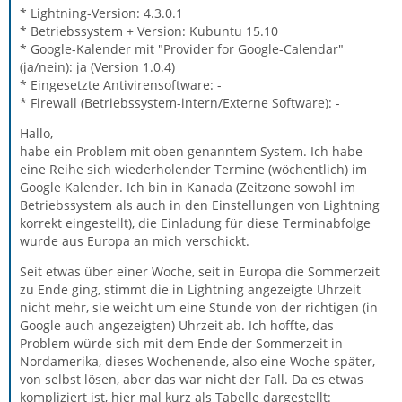
* Lightning-Version: 4.3.0.1
* Betriebssystem + Version: Kubuntu 15.10
* Google-Kalender mit "Provider for Google-Calendar"
(ja/nein): ja (Version 1.0.4)
* Eingesetzte Antivirensoftware: -
* Firewall (Betriebssystem-intern/Externe Software): -
Hallo,
habe ein Problem mit oben genanntem System. Ich habe
eine Reihe sich wiederholender Termine (wöchentlich) im
Google Kalender. Ich bin in Kanada (Zeitzone sowohl im
Betriebssystem als auch in den Einstellungen von Lightning
korrekt eingestellt), die Einladung für diese Terminabfolge
wurde aus Europa an mich verschickt.
Seit etwas über einer Woche, seit in Europa die Sommerzeit
zu Ende ging, stimmt die in Lightning angezeigte Uhrzeit
nicht mehr, sie weicht um eine Stunde von der richtigen (in
Google auch angezeigten) Uhrzeit ab. Ich hoffte, das
Problem würde sich mit dem Ende der Sommerzeit in
Nordamerika, dieses Wochenende, also eine Woche später,
von selbst lösen, aber das war nicht der Fall. Da es etwas
kompliziert ist, hier mal kurz als Tabelle dargestellt: