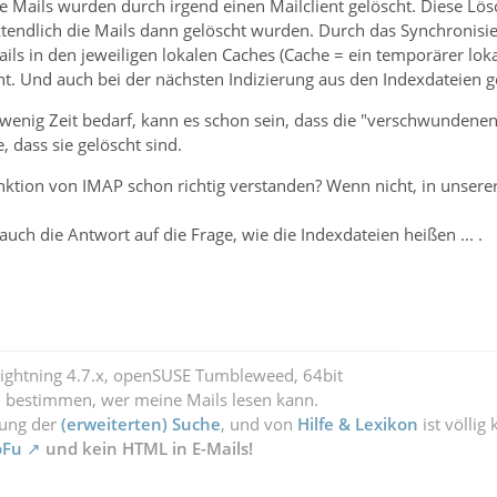
se Mails wurden durch irgend einen Mailclient gelöscht. Diese Lö
tztendlich die Mails dann gelöscht wurden. Durch das Synchronisie
ils in den jeweiligen lokalen Caches (Cache = ein temporärer lo
ht. Und auch bei der nächsten Indizierung aus den Indexdateien 
n wenig Zeit bedarf, kann es schon sein, dass die "verschwundene
, dass sie gelöscht sind.
unktion von IMAP schon richtig verstanden? Wenn nicht, in unse
auch die Antwort auf die Frage, wie die Indexdateien heißen ... .
Lightning 4.7.x, openSUSE Tumbleweed, 64bit
l bestimmen, wer meine Mails lesen kann.
zung der
(erweiterten) Suche
, und von
Hilfe & Lexikon
ist völlig
oFu
und kein HTML in E-Mails!