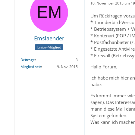
10. November 2015 um 19
Um Rückfragen vorzu
* Thunderbird-Versio
* Betriebssystem + V
* Kontenart (POP / I
Emslaender
* Postfachanbieter (
Junior-Mitglied
* Eingesetzte Antivir
* Firewall (Betriebss
Beiträge
3
Hallo Forum,
Mitglied seit
9. Nov. 2015
ich habe mich hier an
habe:
Es kommt immer wiede
sagen). Das Interessa
mann diese Mail dann 
System gefunden.
Was kann ich machen