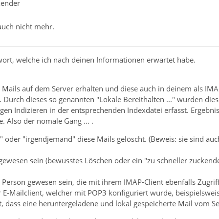
aender
 auch nicht mehr.
twort, welche ich nach deinen Informationen erwartet habe.
 Mails auf dem Server erhalten und diese auch in deinem als IM
Durch dieses so genannten "Lokale Bereithalten ..." wurden die
en Indizieren in der entsprechenden Indexdatei erfasst. Ergebnis
e. Also der nomale Gang ... .
 oder "irgendjemand" diese Mails gelöscht. (Beweis: sie sind au
 gewesen sein (bewusstes Löschen oder ein "zu schneller zuckend
Person gewesen sein, die mit ihrem IMAP-Client ebenfalls Zugriff
r E-Mailclient, welcher mit POP3 konfiguriert wurde, beispielswe
t, dass eine heruntergeladene und lokal gespeicherte Mail vom Se