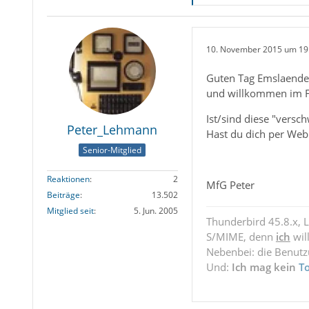
10. November 2015 um 19
Guten Tag Emslaende
und willkommen im 
Ist/sind diese "vers
Peter_Lehmann
Hast du dich per Web
Senior-Mitglied
Reaktionen
2
MfG Peter
Beiträge
13.502
Mitglied seit
5. Jun. 2005
Thunderbird 45.8.x, 
S/MIME, denn
ich
wil
Nebenbei: die Benut
Und:
Ich mag kein
T