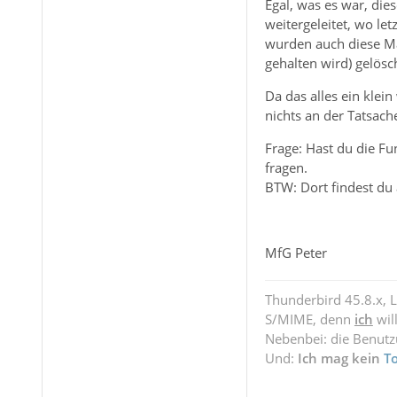
Egal, was es war, die
weitergeleitet, wo le
wurden auch diese Ma
gehalten wird) gelösc
Da das alles ein klei
nichts an der Tatsache
Frage: Hast du die F
fragen.
BTW: Dort findest du 
MfG Peter
Thunderbird 45.8.x, 
S/MIME, denn
ich
wil
Nebenbei: die Benut
Und:
Ich mag kein
T