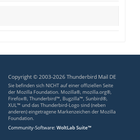
Copyright © 2003-2026 Thunderbird Mail DE
Sie befinden sich NICHT auf einer offiziellen Seite
der Mozilla Foundation. Mozilla®, mozilla.org®,
Firefox®, Thunderbird™, Bugzilla™, Sunbird®,
XUL™ und das Thunderbird-Logo sind (neben
anderen) eingetragene Markenzeichen der Mozilla
Foundation.
Community-Software:
WoltLab Suite™