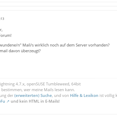
:13
r,
Forum!
chwundene/n" Mail/s wirklich noch auf dem Server vorhanden?
mail davon überzeugt?
Lightning 4.7.x, openSUSE Tumbleweed, 64bit
l bestimmen, wer meine Mails lesen kann.
zung der
(erweiterten) Suche
, und von
Hilfe & Lexikon
ist völlig
oFu
und kein HTML in E-Mails!