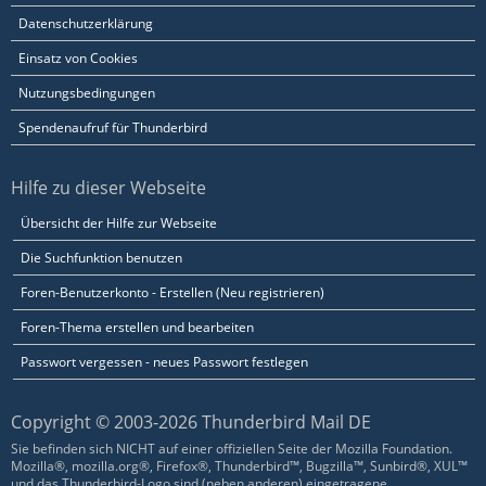
Datenschutzerklärung
Einsatz von Cookies
Nutzungsbedingungen
Spendenaufruf für Thunderbird
Hilfe zu dieser Webseite
Übersicht der Hilfe zur Webseite
Die Suchfunktion benutzen
Foren-Benutzerkonto - Erstellen (Neu registrieren)
Foren-Thema erstellen und bearbeiten
Passwort vergessen - neues Passwort festlegen
Copyright © 2003-2026 Thunderbird Mail DE
Sie befinden sich NICHT auf einer offiziellen Seite der Mozilla Foundation.
Mozilla®, mozilla.org®, Firefox®, Thunderbird™, Bugzilla™, Sunbird®, XUL™
und das Thunderbird-Logo sind (neben anderen) eingetragene