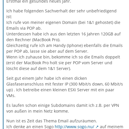
Erstmal ein gesundes neues Jahr.
Ich habe folgenden Sachverhalt der sehr unbefriedigend
ist:
Ich rufe von meiner eigenen Domain (bei 1&1 gehostet) die
Emails via POP ab.
Unterdessen habe ich aus den letzten 16 Jahren 120GB auf
den Rechner (MacBook Pro).
Gleichzeitig rufe ich am Handy (Iphone) ebenfalls die Emails
per POP ab, lasse sie aber auf dem Server.
Wenn ich zuhause bin, bekomme ich so die Emails doppelt
(erst der MacBook Pro holt sie per POP vom Server und
löscht diese auf dem 1&1 Server).
Seit gut einem Jahr habe ich einen dicken
Glasfaseranschluss mit fester IP (300 Mbit/s down, 60 Mbit/s
up) . Ich betreibe einen kleinen ESXi Server mit ein paar
VMs.
Es laufen schon einige Subdomains damit ich z.B. per VPN
von außen in mein Netz komme.
Nun ist es Zeit das Thema Email aufzuräumen.
Ich denke an einen Sogo
http://www.sogo.nu/
auf meinem