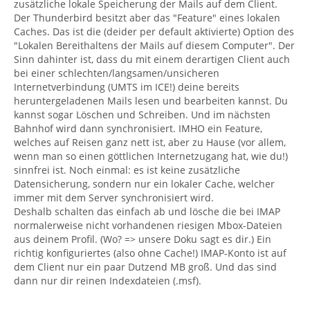
zusätzliche lokale Speicherung der Mails auf dem Client.
Der Thunderbird besitzt aber das "Feature" eines lokalen
Caches. Das ist die (deider per default aktivierte) Option des
"Lokalen Bereithaltens der Mails auf diesem Computer". Der
Sinn dahinter ist, dass du mit einem derartigen Client auch
bei einer schlechten/langsamen/unsicheren
Internetverbindung (UMTS im ICE!) deine bereits
heruntergeladenen Mails lesen und bearbeiten kannst. Du
kannst sogar Löschen und Schreiben. Und im nächsten
Bahnhof wird dann synchronisiert. IMHO ein Feature,
welches auf Reisen ganz nett ist, aber zu Hause (vor allem,
wenn man so einen göttlichen Internetzugang hat, wie du!)
sinnfrei ist. Noch einmal: es ist keine zusätzliche
Datensicherung, sondern nur ein lokaler Cache, welcher
immer mit dem Server synchronisiert wird.
Deshalb schalten das einfach ab und lösche die bei IMAP
normalerweise nicht vorhandenen riesigen Mbox-Dateien
aus deinem Profil. (Wo? => unsere Doku sagt es dir.) Ein
richtig konfiguriertes (also ohne Cache!) IMAP-Konto ist auf
dem Client nur ein paar Dutzend MB groß. Und das sind
dann nur dir reinen Indexdateien (.msf).