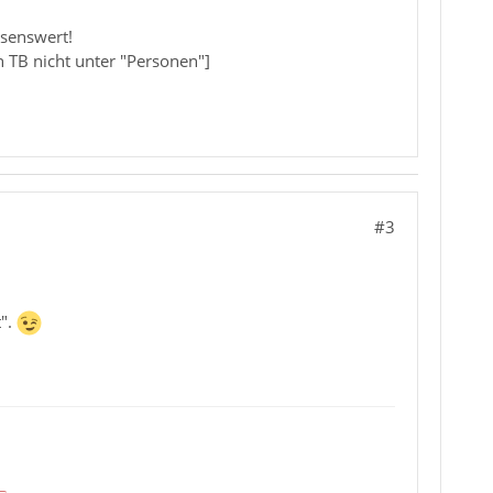
esenswert!
in TB nicht unter "Personen"]
#3
t".