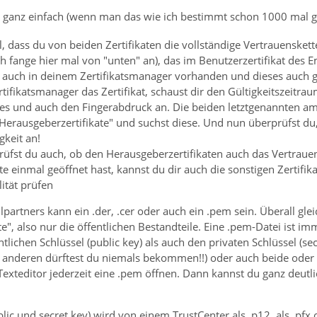
lles ganz einfach (wenn man das wie ich bestimmt schon 1000 mal 
al, dass du von beiden Zertifikaten die vollständige Vertrauensket
ch fange hier mal von "unten" an), das im Benutzerzertifikat des
 auch in deinem Zertifikatsmanager vorhanden und dieses auch gül
rtifikatsmanager das Zertifikat, schaust dir den Gültigkeitszeitra
tes und auch den Fingerabdruck an. Die beiden letztgenannten am
erausgeberzertifikate" und suchst diese. Und nun überprüfst du, 
keit an!
rüfst du auch, ob den Herausgeberzertifikaten auch das Vertraue
te einmal geöffnet hast, kannst du dir auch die sonstigen Zertif
lität prüfen
ilpartners kann ein .der, .cer oder auch ein .pem sein. Überall gl
e", also nur die öffentlichen Bestandteile. Eine .pem-Datei ist imm
tlichen Schlüssel (public key) als auch den privaten Schlüssel (se
 anderen dürftest du niemals bekommen!!) oder auch beide oder d
xteditor jederzeit eine .pem öffnen. Dann kannst du ganz deutlic
lic und secret key) wird von einem TrustCenter als .p12, als .pfx 