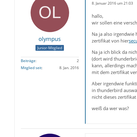
8. Januar 2016 um 21:03
hallo,
wir sollen eine versc
Na ja also irgendwie 
olympus
zertifikat von hier
sec
Junior-Mitglied
Na ja ich blick da ni
(dort wird thunderbri
Beiträge
2
kann, allerdings mac
Mitglied seit
8. Jan. 2016
mit dem zertifikat ver
Aber irgendwie funkti
in thunderbird auswähl
nicht dieses zertifik
weiß da wer was?