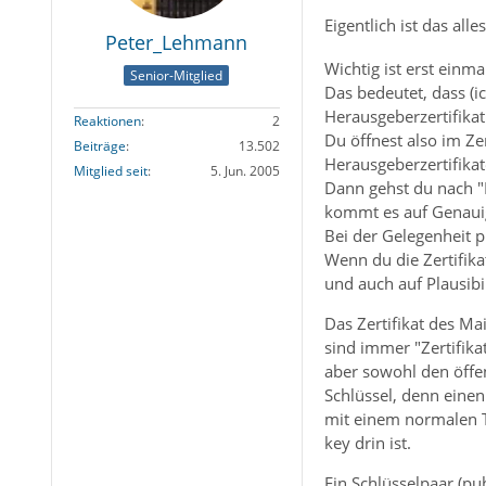
Eigentlich ist das a
Peter_Lehmann
Wichtig ist erst einm
Senior-Mitglied
Das bedeutet, dass (i
Herausgeberzertifikat
Reaktionen
2
Du öffnest also im Ze
Beiträge
13.502
Herausgeberzertifika
Mitglied seit
5. Jun. 2005
Dann gehst du nach "H
kommt es auf Genauig
Bei der Gelegenheit p
Wenn du die Zertifika
und auch auf Plausibi
Das Zertifikat des Ma
sind immer "Zertifikat
aber sowohl den öffen
Schlüssel, denn einen
mit einem normalen Te
key drin ist.
Ein Schlüsselpaar (pub