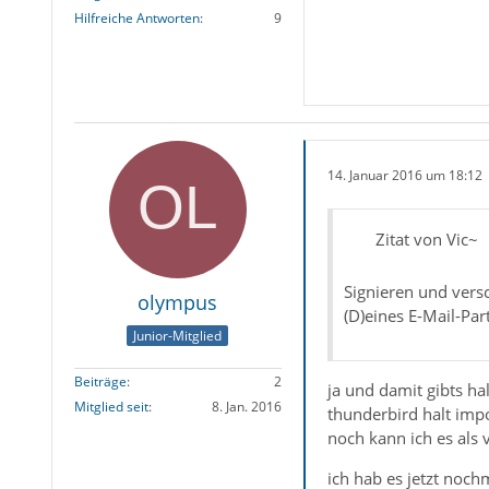
Hilfreiche Antworten
9
14. Januar 2016 um 18:12
Zitat von Vic~
Signieren und versc
olympus
(D)eines E-Mail-Pa
Junior-Mitglied
Beiträge
2
ja und damit gibts ha
Mitglied seit
8. Jan. 2016
thunderbird halt impor
noch kann ich es als 
ich hab es jetzt noc