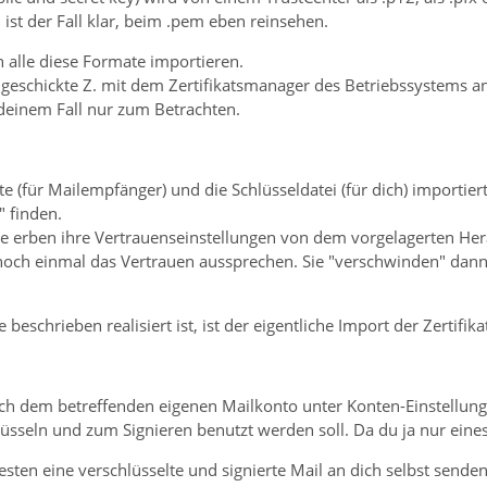
ist der Fall klar, beim .pem eben reinsehen.
 alle diese Formate importieren.
ugeschickte Z. mit dem Zertifikatsmanager des Betriebssystems a
n deinem Fall nur zum Betrachten.
te (für Mailempfänger) und die Schlüsseldatei (für dich) importier
" finden.
kate erben ihre Vertrauenseinstellungen von dem vorgelagerten Her
 noch einmal das Vertrauen aussprechen. Sie "verschwinden" dan
 beschrieben realisiert ist, ist der eigentliche Import der Zertif
h dem betreffenden eigenen Mailkonto unter Konten-Einstellunge
lüsseln und zum Signieren benutzt werden soll. Da du ja nur eines
ten eine verschlüsselte und signierte Mail an dich selbst senden