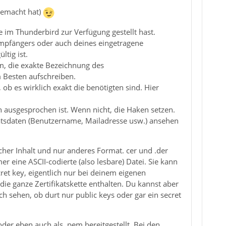
gemacht hat)
te im Thunderbird zur Verfügung gestellt hast.
 Empfängers oder auch deines eingetragene
tig ist.
um, die exakte Bezeichnung des
 Besten aufschreiben.
ob es wirklich exakt die benötigten sind. Hier
n ausgesprochen ist. Wenn nicht, die Haken setzen.
ikatsdaten (Benutzername, Mailadresse usw.) ansehen
eicher Inhalt und nur anderes Format. cer und .der
er eine ASCII-codierte (also lesbare) Datei. Sie kann
cret key, eigentlich nur bei deinem eigenen
ie ganze Zertifikatskette enthalten. Du kannst aber
h sehen, ob durt nur public keys oder gar ein secret
oder eben auch als .pem bereitgestellt. Bei den