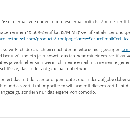
hlüsselte email versenden, und diese email mittels s/mime-zertifik
haben wir ein "X.509-Zertifikat (S/MIME)"-zertifikat als .cer und 
ure.instantssl.com/products/frontpage?area=SecureEmailCertifica
cht so wirklich durch. Ich bin nach der anleitung hier gegangen
t3n.
d benutzt) und bin jetzt soweit das ich zwar mit einem zertifika
ht es ja wohl eher sinn wenn ich meine email mit meinem eigenen
schlüssle, das in der aufgabe halt dabei war.
oniert das mit der .cer und .pem datei, die in der aufgabe dabei 
e und als zertifikat importieren will und mit diesem zertifikat di
at angezeigt, sondern nur das eigene von comodo.