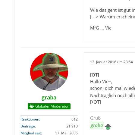
Wie das geht ist gut i
[ --> Warum erscheine
MfG ... Vic
13. Januar 2016 um 23:54
[OT]
Hallo Vic~,
schön, dich mal wiede
Nachträglich noch all
graba
[/OT]
Globaler Moderator
Gruß
Reaktionen
612
graba
Beiträge
21.910
Mitglied seit
17. Mai. 2006