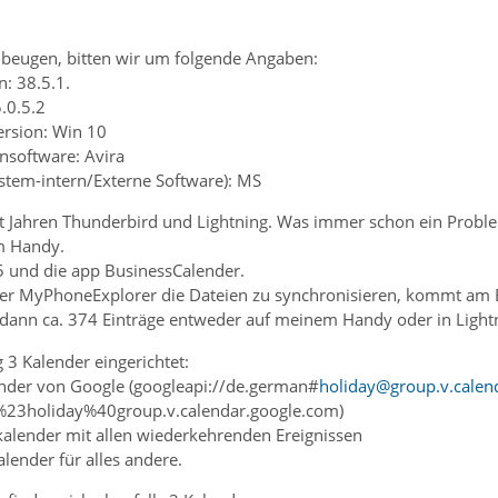
beugen, bitten wir um folgende Angaben:
: 38.5.1.
5.0.5.2
ersion: Win 10
ensoftware: Avira
ystem-intern/Externe Software): MS
it Jahren Thunderbird und Lightning. Was immer schon ein Probl
m Handy.
5 und die app BusinessCalender.
er MyPhoneExplorer die Dateien zu synchronisieren, kommt am 
h dann ca. 374 Einträge entweder auf meinem Handy oder in Light
g 3 Kalender eingerichtet:
ender von Google (googleapi://de.german#
holiday@group.v.calen
23holiday%40group.v.calendar.google.com)
kalender mit allen wiederkehrenden Ereignissen
alender für alles andere.