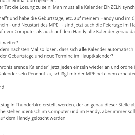
o noch einmal durchgelesen.
er Tat die Lösung zu sein: Man muss alle Kalender EINZELN synch
schafft und habe die Geburtstage, etc. auf meinem Handy
und
im C
ln - und Neustart des MPE ! - sind jetzt auch die Feiertage i
auf dem Computer als auch auf dem Handy alle Kalender genau das 
t weiter?
 dem nächsten Mal so lösen, dass sich
alle
Kalender automatisch
nder Geburtstage und neue Termine im Hauptkalender?
chronisierende Kalender" jetzt jeden einzeln wieder an und ordne
alender sein Pendant zu, schlägt mir der MPE bei einem erneuten
nd
tstag in Thunderbird erstellt werden, der an genau dieser Stelle a
he stehen identisch im Computer und im Handy, aber immer soll
n auf dem Handy gelöscht werden.