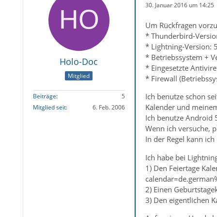
30. Januar 2016 um 14:25
Um Rückfragen vorzu
* Thunderbird-Version
* Lightning-Version: 
* Betriebssystem + V
Holo-Doc
* Eingesetzte Antivir
Mitglied
* Firewall (Betriebss
Ich benutze schon se
Beiträge
5
Kalender und meine
Mitglied seit
6. Feb. 2006
Ich benutze Android 
Wenn ich versuche, p
In der Regel kann ic
Ich habe bei Lightnin
1) Den Feiertage Kal
calendar=de.german%
2) Einen Geburtstage
3) Den eigentlichen K