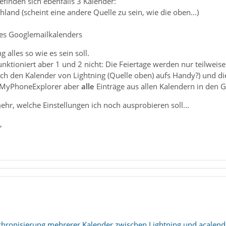
inden sich ebenfalls 3 Kalender:
hland (scheint eine andere Quelle zu sein, wie die oben...)
es Googlemailkalenders
ng alles so wie es sein soll.
tioniert aber 1 und 2 nicht: Die Feiertage werden nur teilweise a
ch den Kalender von Lightning (Quelle oben) aufs Handy?) und d
t MyPhoneExplorer aber
alle
Einträge aus allen Kalendern in den G
ehr, welche Einstellungen ich noch ausprobieren soll...
,
hronisierung mehrerer Kalender zwischen Lightning und acalend