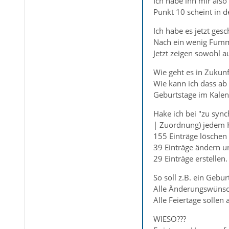
Ich habe ihn mir als
Punkt 10 scheint in d
Ich habe es jetzt ge
Nach ein wenig Fumme
Jetzt zeigen sowohl 
Wie geht es in Zukunf
Wie kann ich dass ab
Geburtstage im Kale
Hake ich bei "zu syn
| Zuordnung) jedem K
155 Einträge löschen
39 Einträge ändern u
29 Einträge erstellen.
So soll z.B. ein Gebur
Alle Änderungswünsc
Alle Feiertage solle
WIESO???