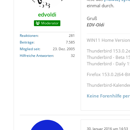
einmal durch.
edvoldi
Gruß
Moderator
EDV-Oldi
Reaktionen
281
WIN11 Home Version 
Beiträge
7.585
Mitglied seit
23. Dez. 2005
Thunderbird 153.0.2es
Hilfreiche Antworten
32
Thunderbird - Beta 15
Thunderbird - Daily 1
Firefox 153.0.2(64-Bit
Thunderbird-Kalende
Keine Forenhilfe per
30. Januar 2016 um 14:53