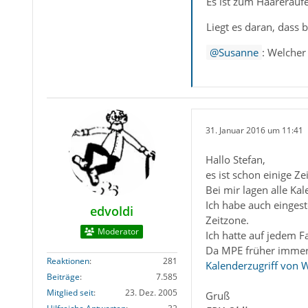
Es ist zum Haarerauf
Liegt es daran, dass 
Susanne
: Welcher
31. Januar 2016 um 11:41
Hallo Stefan,
es ist schon einige Ze
Bei mir lagen alle Kal
Ich habe auch einges
edvoldi
Zeitzone.
Moderator
Ich hatte auf jedem F
Da MPE früher immer 
Reaktionen
281
Kalenderzugriff von 
Beiträge
7.585
Mitglied seit
23. Dez. 2005
Gruß