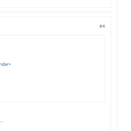
#4
endar+
..