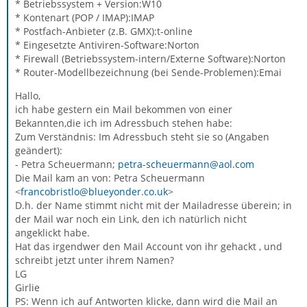
* Betriebssystem + Version:W10
* Kontenart (POP / IMAP):IMAP
* Postfach-Anbieter (z.B. GMX):t-online
* Eingesetzte Antiviren-Software:Norton
* Firewall (Betriebssystem-intern/Externe Software):Norton
* Router-Modellbezeichnung (bei Sende-Problemen):Emai
Hallo,
ich habe gestern ein Mail bekommen von einer
Bekannten,die ich im Adressbuch stehen habe:
Zum Verständnis: Im Adressbuch steht sie so (Angaben
geändert):
- Petra Scheuermann;
petra-scheuermann@aol.com
Die Mail kam an von: Petra Scheuermann
<
francobristlo@blueyonder.co.uk
>
D.h. der Name stimmt nicht mit der Mailadresse überein; in
der Mail war noch ein Link, den ich natürlich nicht
angeklickt habe.
Hat das irgendwer den Mail Account von ihr gehackt , und
schreibt jetzt unter ihrem Namen?
LG
Girlie
PS: Wenn ich auf Antworten klicke, dann wird die Mail an