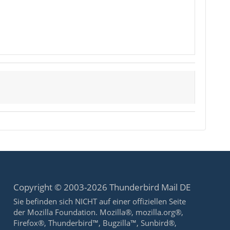
Copyright © 2003-2026 Thunderbird Mail DE
Sie befinden sich NICHT auf einer offiziellen Seite
der Mozilla Foundation. Mozilla®, mozilla.org®,
Firefox®, Thunderbird™, Bugzilla™, Sunbird®,