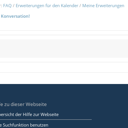
r:
FAQ
/
Erweiterungen für den Kalender
/
Meine Erweiterungen
 Konversation!
fe zu dieser Webseite
ersicht der Hilfe zur Webseite
e Suchfunktion benutzen