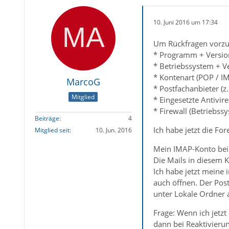
10. Juni 2016 um 17:34
Um Rückfragen vorzu
* Programm + Versio
* Betriebssystem + V
* Kontenart (POP / I
MarcoG
* Postfachanbieter (
Mitglied
* Eingesetzte Antivir
* Firewall (Betriebss
Beiträge
4
Ich habe jetzt die Fo
Mitglied seit
10. Jun. 2016
Mein IMAP-Konto bei 
Die Mails in diesem K
Ich habe jetzt meine
auch öffnen. Der Pos
unter Lokale Ordner 
Frage: Wenn ich jetz
dann bei Reaktivieru