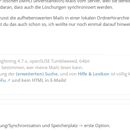
 löschen (IMHO unverständlich) Mails vom Server, weil sie denken
 daran, dass auch die Löschungen synchronisiert werden.
usst die aufhebenswerten Mails in einer lokalen Ordnerhirarchie 
st du das auch schon so, ich wollte nur noch einmal darauf hinwei
Lightning 4.7.x, openSUSE Tumbleweed, 64bit
l bestimmen, wer meine Mails lesen kann.
zung der
(erweiterten) Suche
, und von
Hilfe & Lexikon
ist völlig
oFu
und kein HTML in E-Mails!
ung/Synchronisation und Speicherplatz -> erste Option.