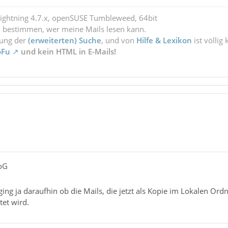
Lightning 4.7.x, openSUSE Tumbleweed, 64bit
l bestimmen, wer meine Mails lesen kann.
zung der
(erweiterten) Suche
, und von
Hilfe & Lexikon
ist völlig
oFu
und kein HTML in E-Mails!
oG
ing ja daraufhin ob die Mails, die jetzt als Kopie im Lokalen Or
tet wird.