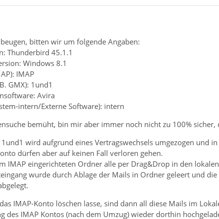
beugen, bitten wir um folgende Angaben:
n: Thunderbird 45.1.1
ersion: Windows 8.1
MAP): IMAP
z.B. GMX): 1und1
ensoftware: Avira
ystem-intern/Externe Software): intern
rensuche bemüht, bin mir aber immer noch nicht zu 100% sicher, 
1und1 wird aufgrund eines Vertragswechsels umgezogen und in des
onto dürfen aber auf keinen Fall verloren gehen.
 im IMAP eingerichteten Ordner alle per Drag&Drop in den lokalen
teingang wurde durch Ablage der Mails in Ordner geleert und die
abgelegt.
t das IMAP-Konto löschen lasse, sind dann all diese Mails im L
ng des IMAP Kontos (nach dem Umzug) wieder dorthin hochgelad