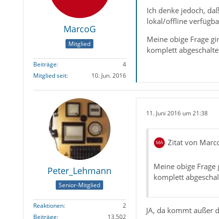
Ich denke jedoch, da
lokal/offline verfügb
MarcoG
Meine obige Frage gin
Mitglied
komplett abgeschalte
Beiträge
4
Mitglied seit
10. Jun. 2016
11. Juni 2016 um 21:38
Zitat von Marc
Meine obige Frage g
Peter_Lehmann
komplett abgeschal
Senior-Mitglied
Reaktionen
2
JA, da kommt außer d
Beiträge
13.502