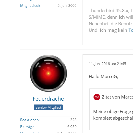
Mitglied seit
5. Jun. 2005
Thunderbird 45.8.x, 
S/MIME, denn
ich
wil
Nebenbei: die Benut
Und:
Ich mag kein
T
11. Juni 2016 um 21:45
Hallo MarcoG,
Zitat von Marc
Feuerdrache
Senior-Mitglied
Meine obige Frage g
komplett abgeschal
Reaktionen
323
Beiträge
6.059