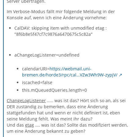
Server übertragen.
Im Verbose-Modus fällt mir folgende Meldung in der
Konsole auf, wenn ich eine Änderung vornehme:
CalDAV: skipping item with unmodified etag :
"8f6b8e5f47cf7c9876a6470675c5c82a"
aChangeLogListener=undefined
calendarURI=
https://webmail.uni-
bremen.de/horde3/rpc/cal…VZw3Wh9W-zypjV/
iscached=false
this.mQueuedQueries.length=0
ChangeLogListener
..... was ist das? Hört sich so an, als sei
DER zuständig zu bemerken, dass eine Änderung
stattgefunden hat und wenn er nicht definiert ist, eben
seine Meldung fehlt. Was meint ihr dazu?
Und das
etag
.... was ist das? Sollte das modifiziert werden,
um eine Änderung bekannt zu geben?