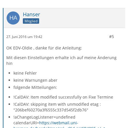
Hanser
Mitglied
#5
27. Juni 2016 um 19:42
OK EDV-Oldie , danke für die Anleitung:
Mit diesen Einstellungen erhalte ich auf meine Änderung
hin
keine Fehler
keine Warnungen aber
folgende Mitteilungen:
!CalDAV: Item modified successfully on Fixe Termine
!CalDAV: skipping item with unmodified etag :
"206bef60270a3f6555c337d545f2db76"
!aChangeLogListener=undefined
calendarURI=
https://webmail.uni-