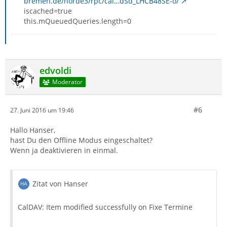
bremen.de/horde3/rpc/cal…dSd_LHCB48SE-o/
iscached=true
this.mQueuedQueries.length=0
edvoldi
Moderator
#6
27. Juni 2016 um 19:46
Hallo Hanser,
hast Du den Offline Modus eingeschaltet?
Wenn ja deaktivieren in einmal.
Zitat von Hanser
CalDAV: Item modified successfully on Fixe Termine